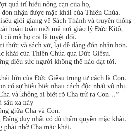
ợt quá trí hiểu nông cạn của họ,
 đón nhận được mặc khải của Thiên Chúa.
isêu giỏi giang về Sách Thánh và truyền thống
cái hoàn toàn mới mẻ nơi giáo lý Đức Kitô,
t cũ mà họ coi là tuyệt đối.
ri thức và sách vở, lại dễ dàng đón nhận hơn.
c khải của Thiên Chúa qua Đức Giêsu.
ững điều sức người không thể nào đạt tới.
khải lớn của Đức Giêsu trong tư cách là Con.
n có sự hiểu biết nhau cách độc nhất vô nhị.
 Cha và không ai biết rõ Cha trừ ra Con…”
à sâu xa này
iêng giữa Cha và Con.
 Đấng duy nhất có đủ thẩm quyền mặc khải.
g phải nhờ Cha mặc khải.