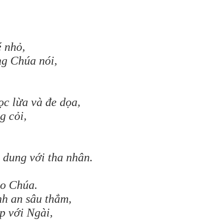
é nhỏ,
ng Chúa nói,
ọc lừa và đe dọa,
g cỏi,
 dung với tha nhân.
ho Chúa.
nh an sâu thẳm,
p với Ngài,