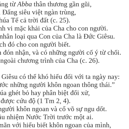
ằng từ
Abba
thân thương gần gũi,
Đấng siêu việt ngàn trùng,
a Tể cả trời đất (c. 25).
nh vi mặc khải của Cha cho con người.
nhân loại qua Con của Cha là Đức Giêsu.
h đó cho con người biết.
 đón nhận, và có những người cố ý từ chối.
goài chương trình của Cha (c. 26).
 Giêsu có thể khó hiểu đối với ta ngày nay:
ước những người khôn ngoan thông thái.”
úa ghét bỏ hay phân biệt đối xử,
được cứu độ (1 Tm 2, 4).
người khôn ngoan và cổ võ sự ngu dốt.
u nhiệm Nước Trời trước một ai.
 mãn với hiểu biết khôn ngoan của mình,