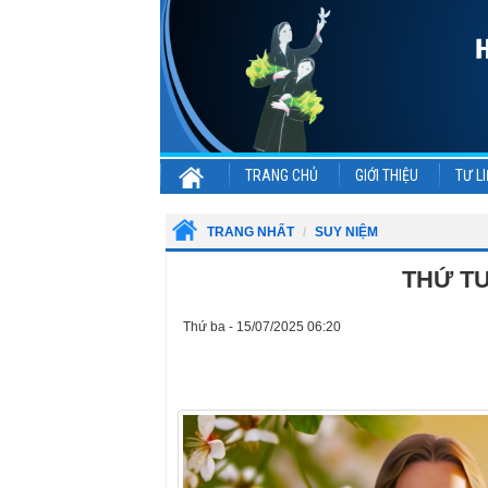
TRANG CHỦ
GIỚI THIỆU
TƯ LI
TRANG NHẤT
SUY NIỆM
THỨ T
Thứ ba - 15/07/2025 06:20