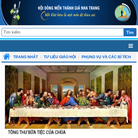
Tìm
TRANG NHẤT
TƯ LIỆU GIÁO HỘI
PHỤNG VỤ VÀ CÁC BÍ TÍCH
TÔNG THƯ BỮA TIỆC CỦA CHÚA