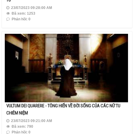
23/07/2023 09:28:00 AM
Đã xem: 1253
Phản hồi: 0
VULTUM DEI QUARERE - TÔNG HIẾN VỀ ĐỜI SỐNG CỦA CÁC NỮ TU
CHIÊM NIỆM
23/07/2023 09:21:00 AM
Đã xem: 790
Phản hồi: 0