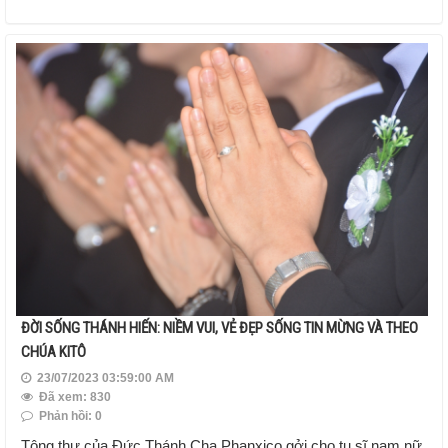
ĐỜI SỐNG THÁNH HIẾN: NIỀM VUI, VẺ ĐẸP SỐNG TIN MỪNG VÀ THEO
CHÚA KITÔ
23/07/2023 03:59:00 AM
Đã xem: 830
Phản hồi: 0
Tông thư của Đức Thánh Cha Phanxico gởi cho tu sĩ nam nữ