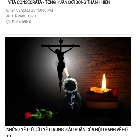
VITA CONSECRATA - TÔNG HUẤN ĐỜI SỐNG THÁNH HIẾN
24/07/2023 10:40:00 PM
Đã xem: 1873
Phản hồi: 0
NHỮNG YẾU TỐ CỐT YẾU TRONG GIÁO HUẤN CỦA HỘI THÁNH VỀ ĐỜI
TU