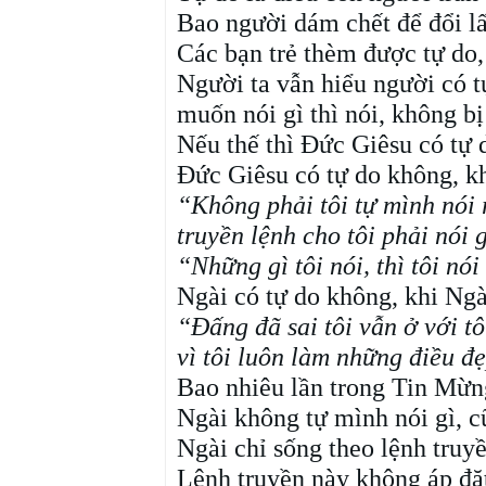
Bao người dám chết để đổi lấ
Các bạn trẻ thèm được tự do,
Người ta vẫn hiểu người có t
muốn nói gì thì nói, không bị
Nếu thế thì Đức Giêsu có tự
Đức Giêsu có tự do không, k
“Không phải tôi tự mình nói 
truyền lệnh cho tôi phải nói 
“Những gì tôi nói, thì tôi n
Ngài có tự do không, khi Ngà
“Đấng đã sai tôi vẫn ở với tô
vì tôi luôn làm những điều 
Bao nhiêu lần trong Tin Mừn
Ngài không tự mình nói gì, c
Ngài chỉ sống theo lệnh truy
Lệnh truyền này không áp đặt