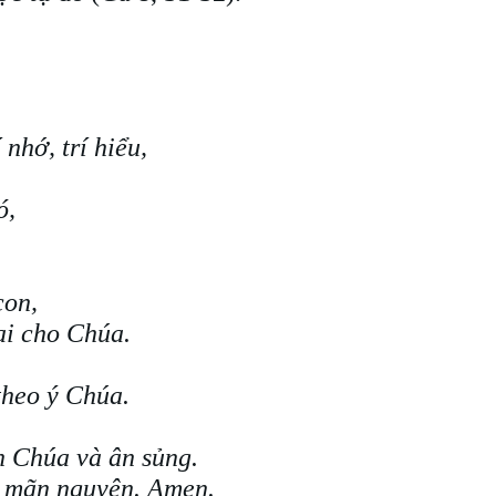
 nhớ, trí hiểu,
ó,
con,
ại cho Chúa.
theo ý Chúa.
n Chúa và ân sủng.
n mãn nguyện. Amen.