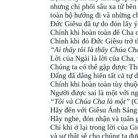
nhưng chi phối sâu xa từ bên
toàn bộ hướng đi và những ch
Đức Giêsu đã tự do đón lấy ý
Chính khi hoàn toàn để Cha c
Chính khi đó Đức Giêsu trở t
“Ai thấy tôi là thấy Chúa Ch
Lời của Ngài là lời của Cha,
Chúng ta có thể gặp được Th
Đấng đã dâng hiến tất cả tự 
Chính khi hoàn toàn tùy thu
Người được sai là một với ng
“Tôi và Chúa Cha là một”
(G
Hãy đến với Giêsu Ánh Sáng v
Hãy nghe, đón nhận và tuân g
Chỉ khi ở lại trong lời của G
và sự thật sẽ cho chúng ta đư