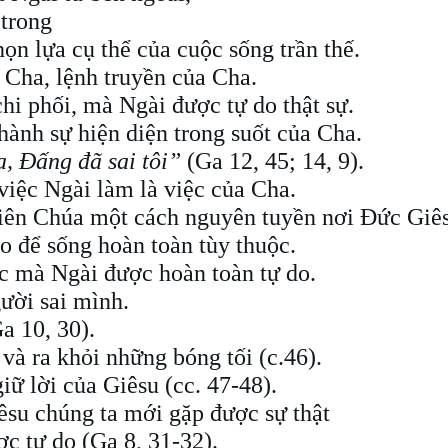
 trong
ọn lựa cụ thể của cuộc sống trần thế.
 Cha, lệnh truyền của Cha.
hi phối, mà Ngài được tự do thật sự.
hành sự hiện diện trong suốt của Cha.
a, Đấng đã sai tôi”
(Ga 12, 45; 14, 9).
 việc Ngài làm là việc của Cha.
iên Chúa một cách nguyên tuyền nơi Đức Giê
do để sống hoàn toàn tùy thuộc.
ộc mà Ngài được hoàn toàn tự do.
ười sai mình.
a 10, 30).
à ra khỏi những bóng tối (c.46).
iữ lời của Giêsu (cc. 47-48).
iêsu chúng ta mới gặp được sự thật
ợc tự do (Ga 8, 31-32).