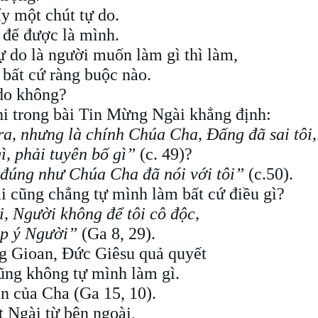
y một chút tự do.
 để được là mình.
ự do là người muốn làm gì thì làm,
 bất cứ ràng buộc nào.
 do không?
hi trong bài Tin Mừng Ngài khẳng định:
ra, nhưng là chính Chúa Cha, Đấng đã sai tôi,
gì, phải tuyên bố gì”
(c. 49)?
ói đúng như Chúa Cha đã nói với tôi”
(c.50).
i cũng chẳng tự mình làm bất cứ điều gì?
i, Người không để tôi cô độc,
đẹp ý Người”
(Ga 8, 29).
g Gioan, Đức Giêsu quả quyết
ũng không tự mình làm gì.
ền của Cha (Ga 15, 10).
 Ngài từ bên ngoài,