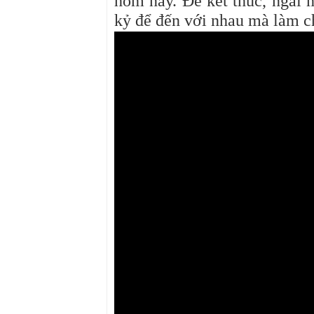
hôm nay. Để kết thúc, ngài 
kỷ để đến với nhau mà làm 