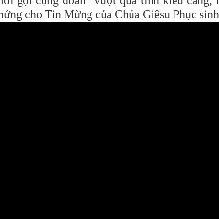
mời gọi cộng đoàn “vượt qua tính kiêu căng, 
chứng cho Tin Mừng của Chúa Giêsu Phục sinh