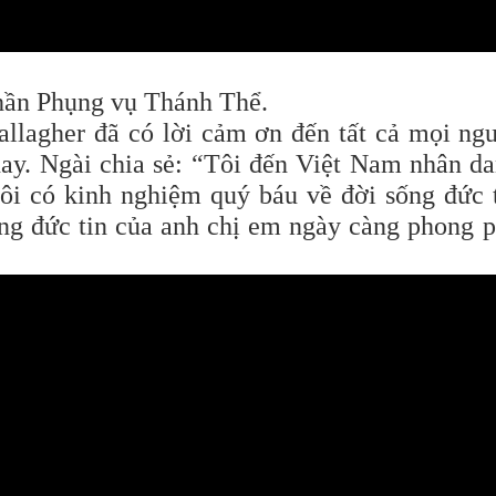
phần Phụng vụ Thánh Thể.
lagher đã có lời cảm ơn đến tất cả mọi ng
ay. Ngài chia sẻ: “Tôi đến Việt Nam nhân d
i có kinh nghiệm quý báu về đời sống đức 
ng đức tin của anh chị em ngày càng phong 