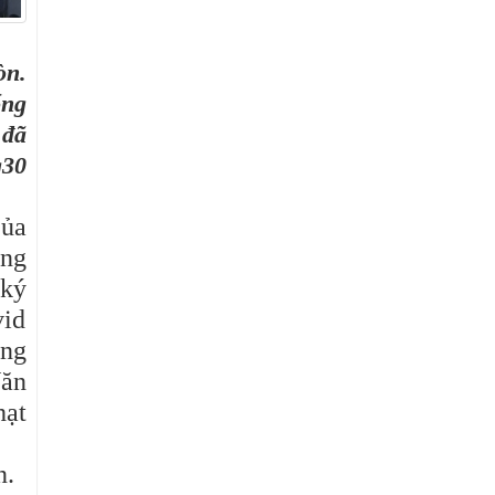
òn.
ổng
 đã
g30
của
ồng
 ký
vid
ổng
ăn
hạt
n.