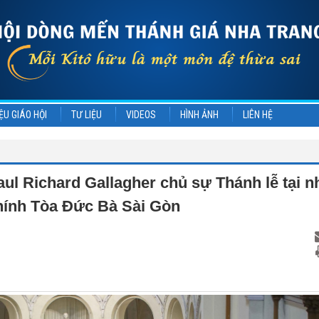
ỆU GIÁO HỘI
TƯ LIỆU
VIDEOS
HÌNH ẢNH
LIÊN HỆ
ul Richard Gallagher chủ sự Thánh lễ tại n
hính Tòa Đức Bà Sài Gòn