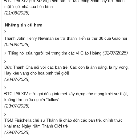
ĐTC Lêô XIV gửi Sứ điệp đến Rimini: Mỗi cộng đoàn hãy trở thành
một ‘ngôi nhà của hòa bình'
(21/08/2025)
Những tin cũ hơn
Thánh John Henry Newman sẽ trở thành Tiến sĩ thứ 38 của Giáo hội
(02/08/2025)
(31/07/2025)
Tiếng nói của người trẻ trong tim các vị Giáo Hoàng
Đức Thánh Cha nói với các bạn trẻ: Các con là ánh sáng, là hy vọng.
Hãy kêu vang cho hòa bình thế giới!
(30/07/2025)
ĐTC Lêô XIV mời gọi dùng internet xây dựng các mạng lưới sự thật,
không tìm nhiều người "follow"
(29/07/2025)
TGM Fisichella chủ sự Thánh lễ chào đón các bạn trẻ, chính thức
khai mạc Ngày Năm Thánh Giới trẻ
(29/07/2025)