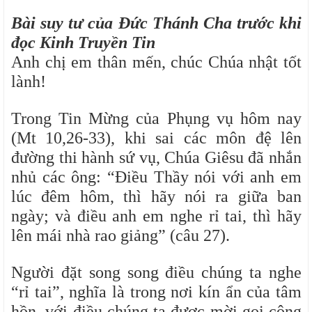
Bài suy tư của Đức Thánh Cha trước khi
đọc Kinh Truyền Tin
Anh chị em thân mến, chúc Chúa nhật tốt
lành!
Trong Tin Mừng của Phụng vụ hôm nay
(Mt 10,26-33), khi sai các môn đệ lên
đường thi hành sứ vụ, Chúa Giêsu đã nhắn
nhủ các ông: “Điều Thầy nói với anh em
lúc đêm hôm, thì hãy nói ra giữa ban
ngày; và điều anh em nghe rỉ tai, thì hãy
lên mái nhà rao giảng” (câu 27).
Người đặt song song điều chúng ta nghe
“rỉ tai”, nghĩa là trong nơi kín ẩn của tâm
hồn, với điều chúng ta được mời gọi công