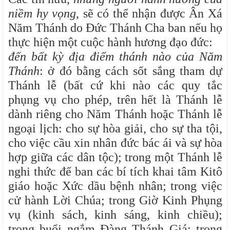
niềm hy vọng
, sẽ có thể nhận được Ân Xá
Năm Thánh do Đức Thánh Cha ban nếu họ
thực hiện một cuộc hành hương đạo đức:
đến bất kỳ địa điểm thánh nào của Năm
Thánh
: ở đó bằng cách sốt sắng tham dự
Thánh lễ (bất cứ khi nào các quy tắc
phụng vụ cho phép, trên hết là Thánh lễ
dành riêng cho Năm Thánh hoặc Thánh lễ
ngoại lịch: cho sự hòa giải, cho sự tha tội,
cho việc cầu xin nhân đức bác ái và sự hòa
hợp giữa các dân tộc); trong một Thánh lễ
nghi thức để ban các bí tích khai tâm Kitô
giáo hoặc Xức dầu bệnh nhân; trong việc
cử hành Lời Chúa; trong Giờ Kinh Phụng
vụ (kinh sách, kinh sáng, kinh chiều);
trong buổi ngắm Đàng Thánh Giá; trong