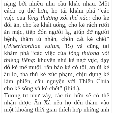
nặng bởi nhiều nhu cầu khác nhau. Một
cách cụ thể hơn, họ tái khám phá “các
việc của
lòng thương xót thể xác
: cho kẻ
đói ăn, cho kẻ khát uống, cho kẻ rách rưới
ăn mặc, tiếp đón người lạ, giúp đỡ người
bệnh, thăm tù nhân, chôn cất kẻ chết”
(
Misericordiae vultus
, 15) và
cũng tái
khám phá “các việc của
lòng thương xót
thiêng liêng
: khuyên nhủ kẻ ngờ vực, dạy
dỗ kẻ mê muội, răn bảo kẻ có tội, an ủi kẻ
âu lo, tha thứ kẻ xúc phạm, chịu đựng kẻ
làm phiền, cầu nguyện với Thiên Chúa
cho kẻ sống và kẻ chết” (ibid.).
Tương tự như vậy, các tín hữu sẽ có thể
nhận được Ân Xá nếu họ đến thăm vào
một khoảng thời gian thích hợp những anh