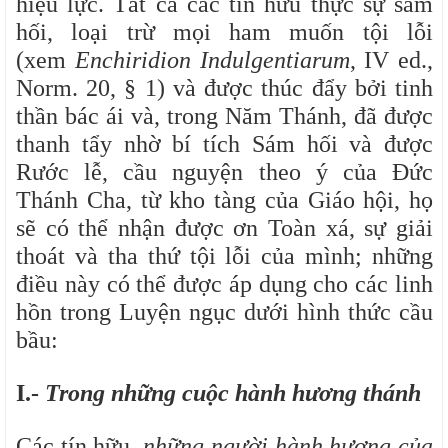
hiệu lực. Tất cả các tín hữu thực sự sám
hối, loại trừ mọi ham muốn tội lỗi
(xem
Enchiridion Indulgentiarum
, IV ed.,
Norm. 20, § 1) và được thúc đẩy bởi tinh
thần bác ái và, trong Năm Thánh, đã được
thanh tẩy nhờ bí tích Sám hối và được
Rước lễ, cầu nguyện theo ý của Đức
Thánh Cha, từ kho tàng của Giáo hội, họ
sẽ có thể nhận được ơn Toàn xá, sự giải
thoát và tha thứ tội lỗi của mình; những
điều này có thể được áp dụng cho các linh
hồn trong Luyện ngục dưới hình thức cầu
bầu:
I.-
Trong những cuộc hành hương thánh
Các tín hữu,
những người hành hương của