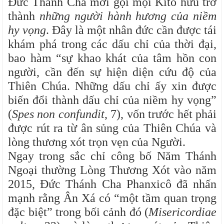
Đức Thánh Cha mời gọi mọi Kitô hữu trở
thành
những người hành hương của niềm
hy vọng
. Đây là một nhân đức cần được tái
khám phá trong các dấu chỉ của thời đại,
bao hàm “sự khao khát của tâm hồn con
người, cần đến sự hiện diện cứu độ của
Thiên Chúa. Những dấu chỉ ấy xin được
biến đổi thành dấu chỉ của niềm hy vọng”
(
Spes non confundit
, 7), vốn trước hết phải
được rút ra từ ân sủng của Thiên Chúa và
lòng thương xót trọn vẹn của Người.
Ngay trong sắc chỉ công bố Năm Thánh
Ngoại thường Lòng Thương Xót vào năm
2015, Đức Thánh Cha Phanxicô đã nhấn
mạnh rằng Ân Xá có “một tầm quan trọng
đặc biệt” trong bối cảnh đó (
Misericordiae