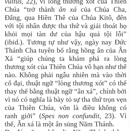
vultus
, 22), vì lòng thương xót của Thiên
Chúa “trở thành
ân xá
của Chúa Cha,
Đấng, qua Hiền Thê của Chúa Kitô, đến
với tội nhân được tha thứ và giải thoát họ
khỏi mọi tàn dư của hậu quả tội lỗi”
(ibid.). Tương tự như vậy, ngày nay Đức
Thánh Cha tuyên bố rằng hồng ân của Ân
Xá “giúp chúng ta khám phá ra lòng
thương xót của Thiên Chúa vô hạn như thế
nào. Không phải ngẫu nhiên mà vào thời
cổ đại, thuật ngữ “lòng thương xót” có thể
thay thế bằng thuật ngữ “ân xá”, chính bởi
vì nó có nghĩa là bày tỏ sự tha thứ trọn vẹn
của Thiên Chúa, vốn là điều không có
ranh giới” (
Spes non confundit
, 23). Vì
thế, Ân xá là một ân sủng Năm Thánh.