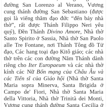
đường San Lorenzo al Verano, Vương
cung thánh đường San Sebastiano (được
gọi là viếng thăm đạo đức “đến bảy nhà
thờ”, rất được Thánh Filippo Neri yêu
quý), Đền Thánh
Divino Amore
, Nhà thờ
Santo Spirito ở Sassia, Nhà thờ San Paolo
alle Tre Fontane, nơi Thánh Tông đồ Tử
đạo, Các hang toại đạo Kitô giáo; các nhà
thờ trên các con đường Năm Thánh dành
riêng cho
Iter Europaeum
và các nhà thờ
kính các Nữ
Bổn mạng của Châu Âu và
các Tiến sĩ của Giáo hội
(Nhà thờ Santa
Maria sopra Minerva, Santa Brigida ở
Campo de' Fiori, Nhà thờ Santa Maria
della Vittoria, Nhà thờ Trinità dei Monti,
Vương cung thánh đường Santa Cecilia ở