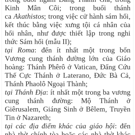
Kinh Mân Côi; trong buổi thánh
ca
Akathistos
; trong việc cử hành sám hối,
kết thúc bằng việc xưng tội cá nhân của
hối nhân, như được thiết lập trong nghi
thức Sám hối (mẫu II);
tại Roma
: đến ít nhất một trong bốn
Vương cung thánh đường lớn của Giáo
hoàng: Thánh Phêrô ở Vatican, Đấng Cứu
Thế Cực Thánh ở Laterano, Đức Bà Cả,
Thánh Phaolô Ngoại Thành;
tại Thánh Địa
: ít nhất một trong ba vương
cung thánh đường: Mộ Thánh ở
Giêrusalem, Giáng Sinh ở Bêlem, Truyền
Tin ở Nazareth;
tại các địa điểm khác của giáo hội
: đến
nhà thờ chính tòa hoặc các nhà thờ khác