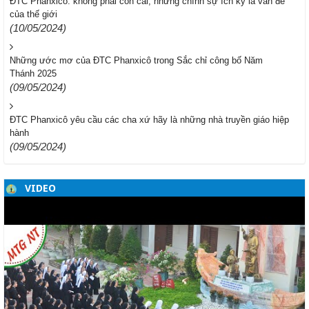
ĐTC Phanxicô: không phải con cái, nhưng chính sự ích kỷ là vấn đề
của thế giới
(10/05/2024)
Những ước mơ của ĐTC Phanxicô trong Sắc chỉ công bố Năm
Thánh 2025
(09/05/2024)
ĐTC Phanxicô yêu cầu các cha xứ hãy là những nhà truyền giáo hiệp
hành
(09/05/2024)
VIDEO