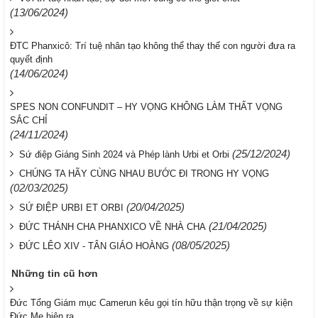
(13/06/2024)
ĐTC Phanxicô: Trí tuệ nhân tạo không thể thay thế con người đưa ra
quyết định
(14/06/2024)
SPES NON CONFUNDIT – HY VỌNG KHÔNG LÀM THẤT VỌNG
SẮC CHỈ
(24/11/2024)
(25/12/2024)
Sứ điệp Giáng Sinh 2024 và Phép lành Urbi et Orbi
CHÚNG TA HÃY CÙNG NHAU BƯỚC ĐI TRONG HY VỌNG
(02/03/2025)
(20/04/2025)
SỨ ĐIỆP URBI ET ORBI
(21/04/2025)
ĐỨC THÁNH CHA PHANXICO VỀ NHÀ CHA
(08/05/2025)
ĐỨC LÊO XIV - TÂN GIÁO HOÀNG
Những tin cũ hơn
Đức Tổng Giám mục Camerun kêu gọi tín hữu thận trọng về sự kiện
Đức Mẹ hiện ra