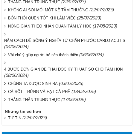
(22/07/2023)
THẲNG THẮN TRUNG THỰC
(22/07/2023)
KHÔNG AI SOI MÓI MỘT KẺ TẦM THƯỜNG
(25/07/2023)
BỐN THÓI QUEN TỐT KHI LÀM VIỆC
(17/08/2023)
NÓNG GIẬN THEO NHÃN QUAN TÂM LÝ HỌC
NĂM CÁCH ĐỂ SỐNG Ý NGHĨA TỪ CHÂN PHƯỚC CARLO ACUTIS
(04/05/2024)
(06/06/2024)
Vài chú ý giúp người trẻ nên thánh thiện
4 BƯỚC ĐƠN GIẢN ĐỂ THẢI ĐỘC KỸ THUẬT SỐ CHO TÂM HỒN
(08/06/2024)
(03/02/2025)
CHÚNG TA ĐƯỢC SINH RA
(18/02/2025)
CÀ RỐT, TRỨNG VÀ HẠT CÀ PHÊ
(17/06/2025)
THẲNG THẮN TRUNG THỰC
Những tin cũ hơn
(22/07/2023)
TỰ TIN