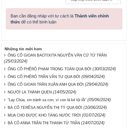
Bạn cần đăng nhập với tư cách là
Thành viên chính
thức
để có thể bình luận
Những tin mới hơn
ÔNG CỐ GIOAN BAOTIXITA NGUYỄN VĂN CỨ TỪ TRẦN
(25/03/2024)
(30/03/2024)
ÔNG CỐ PHÊRÔ PHẠM TRỌNG TOÁN QUA ĐỜI
(09/04/2024)
ÔNG CỐ PHÊRÔ TRẦN VĂN TƯ QUA ĐỜI
(29/04/2024)
ÔNG CỐ GIOAN TRẦN XUÂN ANH QUA ĐỜI
(14/05/2024)
NGƯỜI LẠ THÀNH QUEN
(05/06/2024)
“Lạy Chúa, xin tránh xa con, vì con là kẻ tội lỗi”
(10/06/2024)
BÀ CỐ TERÊSA NGUYỄN THỊ TÝ QUA ĐỜI
(01/07/2024)
MUA CHO ĐƯỢC KHO TÀNG NƯỚC TRỜI
(14/07/2024)
BÀ CỐ ANNA TRẦN THỊ THANH TỪ TRẦN