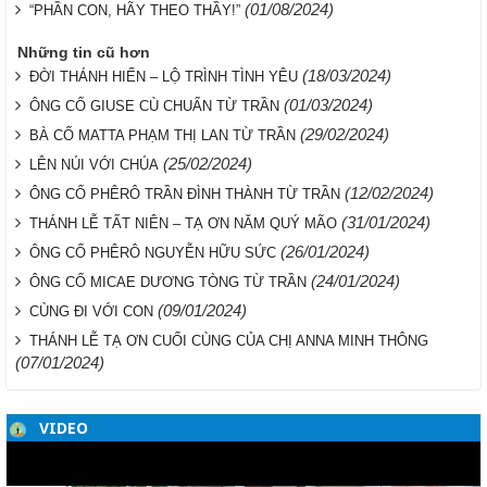
(01/08/2024)
“PHẦN CON, HÃY THEO THẦY!”
Những tin cũ hơn
(18/03/2024)
ĐỜI THÁNH HIẾN – LỘ TRÌNH TÌNH YÊU
(01/03/2024)
ÔNG CỐ GIUSE CÙ CHUẨN TỪ TRẦN
(29/02/2024)
BÀ CỐ MATTA PHẠM THỊ LAN TỪ TRẦN
(25/02/2024)
LÊN NÚI VỚI CHÚA
(12/02/2024)
ÔNG CỐ PHÊRÔ TRẦN ĐÌNH THÀNH TỪ TRẦN
(31/01/2024)
THÁNH LỄ TẤT NIÊN – TẠ ƠN NĂM QUÝ MÃO
(26/01/2024)
ÔNG CỐ PHÊRÔ NGUYỄN HỮU SỨC
(24/01/2024)
ÔNG CỐ MICAE DƯƠNG TÒNG TỪ TRẦN
(09/01/2024)
CÙNG ĐI VỚI CON
THÁNH LỄ TẠ ƠN CUỐI CÙNG CỦA CHỊ ANNA MINH THÔNG
(07/01/2024)
VIDEO