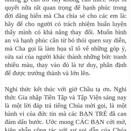
quyết nữa rất quan trọng để hạnh phúc trong
đời dâng hiến mà Cha chia sẻ cho các em là:
hãy để cho người có trách nhiệm huấn luyện
thấy mình có khả năng thay đổi. Muốn bình
an và hạnh phúc cần từ bỏ thói quen suy diễn,
mà Cha gọi là làm họa sĩ tô vẽ những góp ý,
sửa sai của người khác thành những bức tranh
nhiều màu, thay vào đó là tư duy, phân định
để được trưởng thành và lớn lên.
Nghi thức kết thúc với giờ Chầu tạ ơn. Nghi
thức Gia nhập Tiền Tập và Tập Viện sáng nay
là một lời đáp trả tiếng Chúa mời gọi, là một
hành vi của đức tin mà các BẠN TRẺ đã can
đảm dấn bước. Ước mong CÁC BẠN cởi mở,
kiên nhẫn cộng tác với sự soi dẫn của Chúa