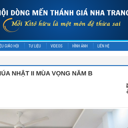
ỆU GIÁO HỘI
TƯ LIỆU
VIDEOS
HÌNH ẢNH
LIÊN HỆ
ÚA NHẬT II MÙA VỌNG NĂM B