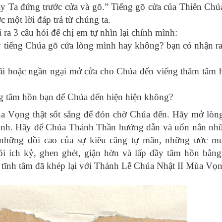
a đứng trước cửa và gõ.” Tiếng gõ cửa của Thiên Chúa
một lời đáp trả từ chúng ta.
i ra 3 câu hỏi để chị em tự nhìn lại chính mình:
tiếng Chúa gõ cửa lòng mình hay không? bạn có nhận ra
hãi hoặc ngần ngại mở cửa cho Chúa đến viếng thăm tâm 
ong tâm hồn bạn để Chúa đến hiện hiện không?
 Vọng thật sốt sắng để đón chờ Chúa đến. Hãy mở lòng
mình. Hãy để Chúa Thánh Thần hướng dẫn và uốn nắn nh
g những đồi cao của sự kiêu căng tự mãn, những ước m
i ích kỷ, ghen ghét, giận hờn và lấp đầy tâm hồn bằng
 tĩnh tâm đã khép lại với Thánh Lễ Chúa Nhật II Mùa Vọn