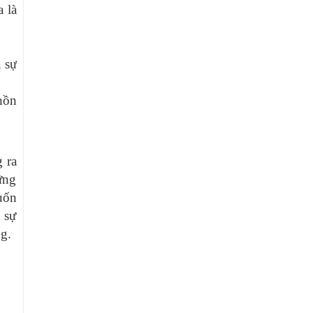
 là
 sự
hồn
 ra
ững
uốn
 sự
g.