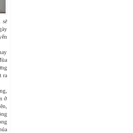
 sẽ
gày
ển
 hay
Mùa
hưng
t ra
ng,
n ở
ên,
hông
ong
húa