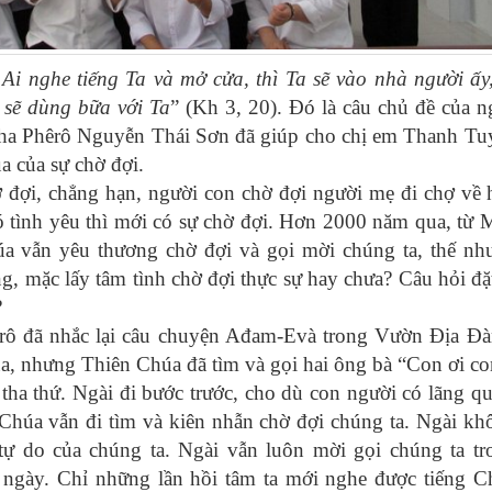
Ai nghe tiếng Ta và mở cửa, thì Ta sẽ vào nhà người ấy,
 sẽ dùng bữa với Ta
” (Kh 3, 20). Đó là câu chủ đề của n
a Phêrô Nguyễn Thái Sơn đã giúp cho chị em Thanh Tuy
 của sự chờ đợi.
ờ đợi, chẳng hạn, người con chờ đợi người mẹ đi chợ về
có tình yêu thì mới có sự chờ đợi. Hơn 2000 năm qua, từ 
a vẫn yêu thương chờ đợi và gọi mời chúng ta, thế n
ắng, mặc lấy tâm tình chờ đợi thực sự hay chưa? Câu hỏi đặ
?
êrô đã nhắc lại câu chuyện Ađam-Evà trong Vườn Địa Đà
, nhưng Thiên Chúa đã tìm và gọi hai ông bà “Con ơi co
tha thứ. Ngài đi bước trước, cho dù con người có lãng qu
Chúa vẫn đi tìm và kiên nhẫn chờ đợi chúng ta. Ngài k
 do của chúng ta. Ngài vẫn luôn mời gọi chúng ta tr
i ngày. Chỉ những lần hồi tâm ta mới nghe được tiếng C