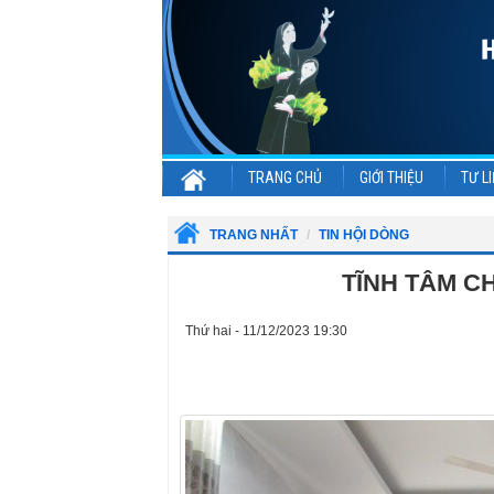
TRANG CHỦ
GIỚI THIỆU
TƯ LI
TRANG NHẤT
TIN HỘI DÒNG
TĨNH TÂM CH
Thứ hai - 11/12/2023 19:30