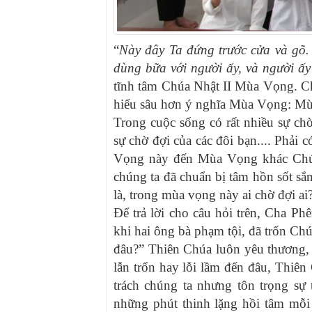
“
Này đây Ta đứng trước cửa và gõ. 
dùng bữa với người ấy, và người ấy
tĩnh tâm Chúa Nhật II Mùa Vọng. Ch
hiểu sâu hơn ý nghĩa Mùa Vọng: Mùa
Trong cuộc sống có rất nhiều sự ch
sự chờ đợi của các đôi bạn.... Phải 
Vọng này đến Mùa Vọng khác Chú
chúng ta đã chuẩn bị tâm hồn sốt s
là, trong mùa vọng này ai chờ đợi ai
Để trả lời cho câu hỏi trên, Cha Ph
khi hai ông bà phạm tội, đã trốn Chúa
đâu?” Thiên Chúa luôn yêu thương, 
lẫn trốn hay lỗi lầm đến đâu, Thiên 
trách chúng ta nhưng tôn trọng sự tự
những phút thinh lặng hồi tâm mỗ