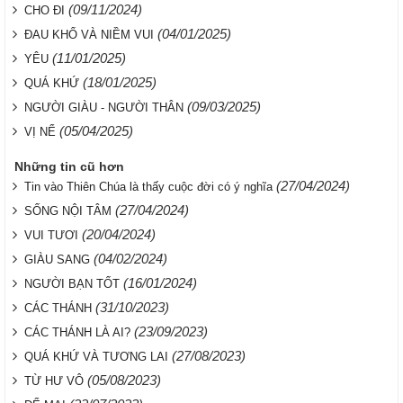
(09/11/2024)
CHO ĐI
(04/01/2025)
ĐAU KHỔ VÀ NIỀM VUI
(11/01/2025)
YÊU
(18/01/2025)
QUÁ KHỨ
(09/03/2025)
NGƯỜI GIÀU - NGƯỜI THÂN
(05/04/2025)
VỊ NỂ
Những tin cũ hơn
(27/04/2024)
Tin vào Thiên Chúa là thấy cuộc đời có ý nghĩa
(27/04/2024)
SỐNG NỘI TÂM
(20/04/2024)
VUI TƯƠI
(04/02/2024)
GIÀU SANG
(16/01/2024)
NGƯỜI BẠN TỐT
(31/10/2023)
CÁC THÁNH
(23/09/2023)
CÁC THÁNH LÀ AI?
(27/08/2023)
QUÁ KHỨ VÀ TƯƠNG LAI
(05/08/2023)
TỪ HƯ VÔ