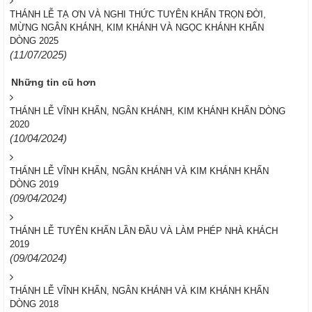
THÁNH LỄ TẠ ƠN VÀ NGHI THỨC TUYÊN KHẤN TRỌN ĐỜI,
MỪNG NGÂN KHÁNH, KIM KHÁNH VÀ NGỌC KHÁNH KHẤN
DÒNG 2025
(11/07/2025)
Những tin cũ hơn
THÁNH LỄ VĨNH KHẤN, NGÂN KHÁNH, KIM KHÁNH KHẤN DÒNG
2020
(10/04/2024)
THÁNH LỄ VĨNH KHẤN, NGÂN KHÁNH VÀ KIM KHÁNH KHẤN
DÒNG 2019
(09/04/2024)
THÁNH LỄ TUYÊN KHẤN LẦN ĐẦU VÀ LÀM PHÉP NHÀ KHÁCH
2019
(09/04/2024)
THÁNH LỄ VĨNH KHẤN, NGÂN KHÁNH VÀ KIM KHÁNH KHẤN
DÒNG 2018