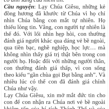
Cầu nguyện
: Lạy Chúa Giêsu, những kẻ
đồng hương đã khước từ Chúa vì họ chỉ
nhìn Chúa bằng con mắt tự nhiên. Họ
thiếu lòng tin. Vâng, con người tự nhiên là
thế đó. Với lối nhìn hẹp hòi, con thường
đánh giá người khác qua dáng vẻ bề ngoài,
qua tiền bạc, nghề nghiệp, học lực… mà
không nhìn thấy giá trị thật bên trong con
người họ. Hoặc đối với những người thân,
con thường đánh giá thấp, vì con sống
theo kiểu “gần chùa gọi Bụt bằng anh”. Và
nhiều lúc có thể con đã đánh giá chính
Chúa như vậy.
Lạy Chúa Giêsu, xin mở mắt đức tin cho
con để con nhận ra Chúa nơi vẻ bề ngoài
khiêm tốn của bí tích Thánh Thể và của