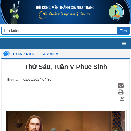
Tìm
TRANG NHẤT
SUY NIỆM
Thứ Sáu, Tuần V Phục Sinh
Thứ năm - 02/05/2024 04:35