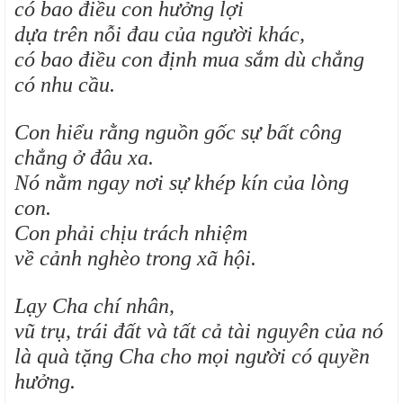
có bao điều con hưởng lợi
dựa trên nỗi đau của người khác,
có bao điều con định mua sắm dù chẳng
có nhu cầu.
Con hiểu rằng nguồn gốc sự bất công
chẳng ở đâu xa.
Nó nằm ngay nơi sự khép kín của lòng
con.
Con phải chịu trách nhiệm
về cảnh nghèo trong xã hội.
Lạy Cha chí nhân,
vũ trụ, trái đất và tất cả tài nguyên của nó
là quà tặng Cha cho mọi người có quyền
hưởng.