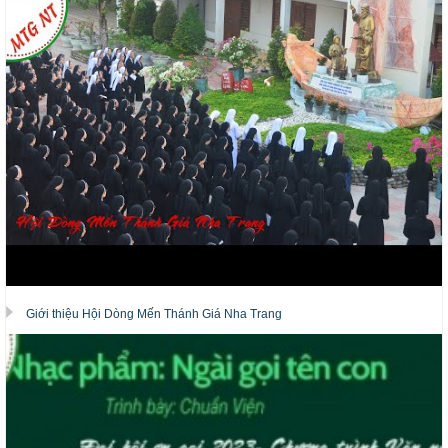
Giới thiệu Hội Dòng Mến Thánh Giá Nha Trang