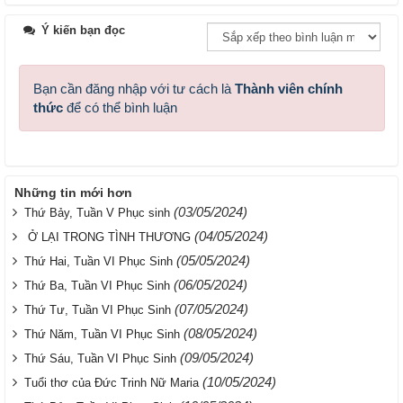
Ý kiến bạn đọc
Bạn cần đăng nhập với tư cách là
Thành viên chính
thức
để có thể bình luận
Những tin mới hơn
(03/05/2024)
Thứ Bảy, Tuần V Phục sinh
(04/05/2024)
Ở LẠI TRONG TÌNH THƯƠNG
(05/05/2024)
Thứ Hai, Tuần VI Phục Sinh
(06/05/2024)
Thứ Ba, Tuần VI Phục Sinh
(07/05/2024)
Thứ Tư, Tuần VI Phục Sinh
(08/05/2024)
Thứ Năm, Tuần VI Phục Sinh
(09/05/2024)
Thứ Sáu, Tuần VI Phục Sinh
(10/05/2024)
Tuổi thơ của Đức Trinh Nữ Maria