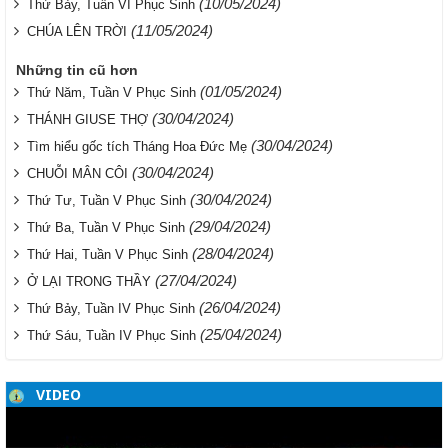
(10/05/2024)
Thứ Bảy, Tuần VI Phục Sinh
(11/05/2024)
CHÚA LÊN TRỜI
Những tin cũ hơn
(01/05/2024)
Thứ Năm, Tuần V Phục Sinh
(30/04/2024)
THÁNH GIUSE THỢ
(30/04/2024)
Tìm hiểu gốc tích Tháng Hoa Đức Mẹ
(30/04/2024)
CHUỖI MÂN CÔI
(30/04/2024)
Thứ Tư, Tuần V Phục Sinh
(29/04/2024)
Thứ Ba, Tuần V Phục Sinh
(28/04/2024)
Thứ Hai, Tuần V Phục Sinh
(27/04/2024)
Ở LẠI TRONG THẦY
(26/04/2024)
Thứ Bảy, Tuần IV Phục Sinh
(25/04/2024)
Thứ Sáu, Tuần IV Phục Sinh
VIDEO