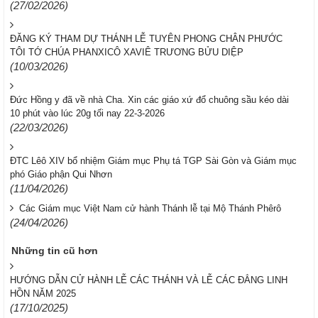
(27/02/2026)
ĐĂNG KÝ THAM DỰ THÁNH LỄ TUYÊN PHONG CHÂN PHƯỚC
TÔI TỚ CHÚA PHANXICÔ XAVIÊ TRƯƠNG BỬU DIỆP
(10/03/2026)
Đức Hồng y đã về nhà Cha. Xin các giáo xứ đổ chuông sầu kéo dài
10 phút vào lúc 20g tối nay 22-3-2026
(22/03/2026)
ĐTC Lêô XIV bổ nhiệm Giám mục Phụ tá TGP Sài Gòn và Giám mục
phó Giáo phận Qui Nhơn
(11/04/2026)
Các Giám mục Việt Nam cử hành Thánh lễ tại Mộ Thánh Phêrô
(24/04/2026)
Những tin cũ hơn
HƯỚNG DẪN CỬ HÀNH LỄ CÁC THÁNH VÀ LỄ CÁC ĐẲNG LINH
HỒN NĂM 2025
(17/10/2025)