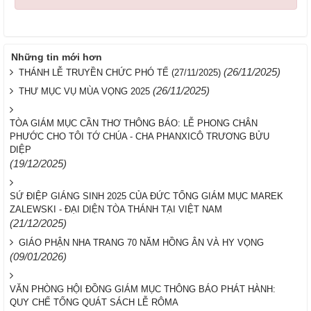
Những tin mới hơn
(26/11/2025)
THÁNH LỄ TRUYỀN CHỨC PHÓ TẾ (27/11/2025)
(26/11/2025)
THƯ MỤC VỤ MÙA VỌNG 2025
TÒA GIÁM MỤC CẦN THƠ THÔNG BÁO: LỄ PHONG CHÂN
PHƯỚC CHO TÔI TỚ CHÚA - CHA PHANXICÔ TRƯƠNG BỬU
DIỆP
(19/12/2025)
SỨ ĐIỆP GIÁNG SINH 2025 CỦA ĐỨC TỔNG GIÁM MỤC MAREK
ZALEWSKI - ĐẠI DIỆN TÒA THÁNH TẠI VIỆT NAM
(21/12/2025)
GIÁO PHẬN NHA TRANG 70 NĂM HỒNG ÂN VÀ HY VỌNG
(09/01/2026)
VĂN PHÒNG HỘI ĐỒNG GIÁM MỤC THÔNG BÁO PHÁT HÀNH:
QUY CHẾ TỔNG QUÁT SÁCH LỄ RÔMA