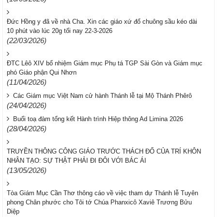
Đức Hồng y đã về nhà Cha. Xin các giáo xứ đổ chuông sầu kéo dài
10 phút vào lúc 20g tối nay 22-3-2026
(22/03/2026)
ĐTC Lêô XIV bổ nhiệm Giám mục Phụ tá TGP Sài Gòn và Giám mục
phó Giáo phận Qui Nhơn
(11/04/2026)
Các Giám mục Việt Nam cử hành Thánh lễ tại Mộ Thánh Phêrô
(24/04/2026)
Buổi toạ đàm tổng kết Hành trình Hiệp thông Ad Limina 2026
(28/04/2026)
TRUYỀN THÔNG CÔNG GIÁO TRƯỚC THÁCH ĐỐ CỦA TRÍ KHÔN
NHÂN TẠO: SỰ THẬT PHẢI ĐI ĐÔI VỚI BÁC ÁI
(13/05/2026)
Tòa Giám Mục Cần Thơ thông cáo về việc tham dự Thánh lễ Tuyên
phong Chân phước cho Tôi tớ Chúa Phanxicô Xaviê Trương Bửu
Diệp