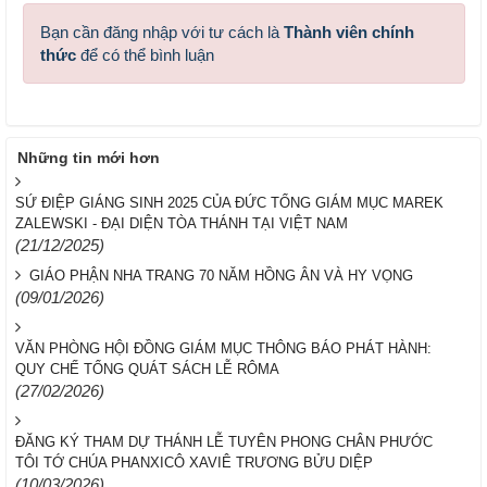
Bạn cần đăng nhập với tư cách là
Thành viên chính
thức
để có thể bình luận
Những tin mới hơn
SỨ ĐIỆP GIÁNG SINH 2025 CỦA ĐỨC TỔNG GIÁM MỤC MAREK
ZALEWSKI - ĐẠI DIỆN TÒA THÁNH TẠI VIỆT NAM
(21/12/2025)
GIÁO PHẬN NHA TRANG 70 NĂM HỒNG ÂN VÀ HY VỌNG
(09/01/2026)
VĂN PHÒNG HỘI ĐỒNG GIÁM MỤC THÔNG BÁO PHÁT HÀNH:
QUY CHẾ TỔNG QUÁT SÁCH LỄ RÔMA
(27/02/2026)
ĐĂNG KÝ THAM DỰ THÁNH LỄ TUYÊN PHONG CHÂN PHƯỚC
TÔI TỚ CHÚA PHANXICÔ XAVIÊ TRƯƠNG BỬU DIỆP
(10/03/2026)