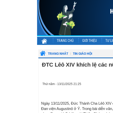
TRANG CHỦ
GIỚI THIỆU
TƯ LI
TRANG NHẤT
TIN GIÁO HỘI
ĐTC Lêô XIV khích lệ các n
Thứ năm - 13/11/2025 21:25
Ngày 13/11/2025, Đức Thánh Cha Lêô XIV đ
Đan viện Augustinô ở Ý. Trong bài diễn vă