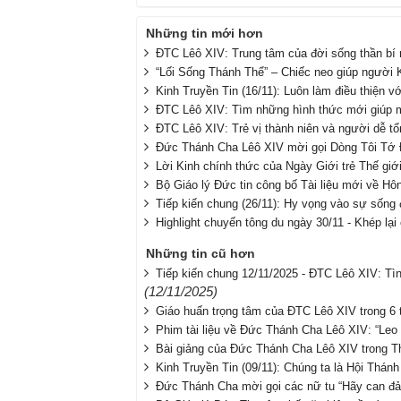
Những tin mới hơn
ĐTC Lêô XIV: Trung tâm của đời sống thần bí
“Lối Sống Thánh Thể” – Chiếc neo giúp người K
Kinh Truyền Tin (16/11): Luôn làm điều thiện vớ
ĐTC Lêô XIV: Tìm những hình thức mới giúp 
ĐTC Lêô XIV: Trẻ vị thành niên và người dễ t
Đức Thánh Cha Lêô XIV mời gọi Dòng Tôi Tớ Đứ
Lời Kinh chính thức của Ngày Giới trẻ Thế gi
Bộ Giáo lý Đức tin công bố Tài liệu mới về Hô
Tiếp kiến chung (26/11): Hy vọng vào sự sống 
Highlight chuyến tông du ngày 30/11 - Khép lạ
Những tin cũ hơn
Tiếp kiến chung 12/11/2025 - ĐTC Lêô XIV: Tìn
(12/11/2025)
Giáo huấn trọng tâm của ĐTC Lêô XIV trong 6 t
Phim tài liệu về Đức Thánh Cha Lêô XIV: “Leo
Bài giảng của Đức Thánh Cha Lêô XIV trong T
Kinh Truyền Tin (09/11): Chúng ta là Hội Thán
Đức Thánh Cha mời gọi các nữ tu “Hãy can đả