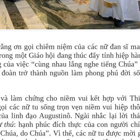
ằng ơn gọi chiêm niệm của các nữ đan sĩ m
trong một Giáo hội đang thúc đẩy tính hiệp hà
g của việc “cùng nhau lắng nghe tiếng Chúa”
 đoàn trở thành nguồn làm phong phú đời s
g và làm chứng cho niềm vui kết hợp với Th
i các nữ tu sống trọn vẹn niềm vui hiệp th
ủa linh đạo Augustinô. Ngài nhắc lại lời th
ự thú
: hạnh phúc đích thực của con người ch
 Chúa, do Chúa”. Vì thế, các nữ tu được mời 