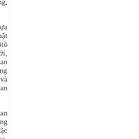
ng,
Dựa
uật
itô
ới,
uan
ơng
 và
đan
Đan
àng
đặc