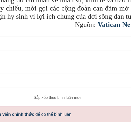
nâng đỡ lẫn nhau về nhân sự, kinh tế và đào t
y chiếu, mời gọi các cộng đoàn can đảm mở 
n hy sinh vì lợi ích chung của đời sống đan tu
Nguồn:
Vatican N
 viên chính thức
để có thể bình luận