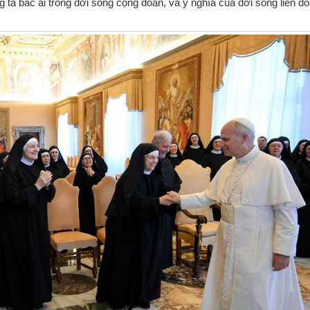
 tá bác ái trong đời sống cộng đoàn, và ý nghĩa của đời sống liên đ