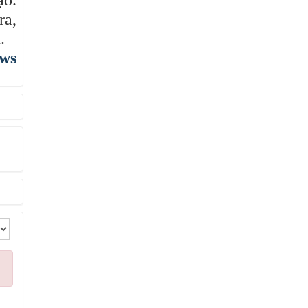
ạo.
ra,
.
ews