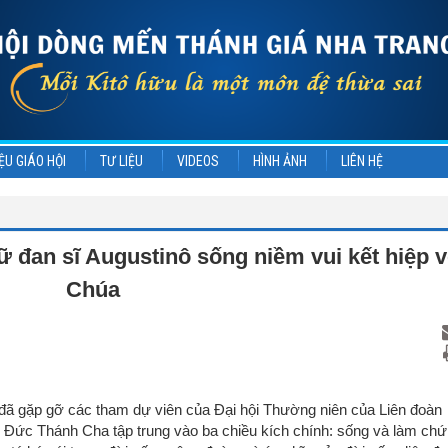
ỆU GIÁO HỘI
TƯ LIỆU
VIDEOS
HÌNH ẢNH
LIÊN HỆ
ữ đan sĩ Augustinô sống niềm vui kết hiệp v
Chúa
ã gặp gỡ các tham dự viên của Đại hội Thường niên của Liên đoàn
n, Đức Thánh Cha tập trung vào ba chiều kích chính: sống và làm ch