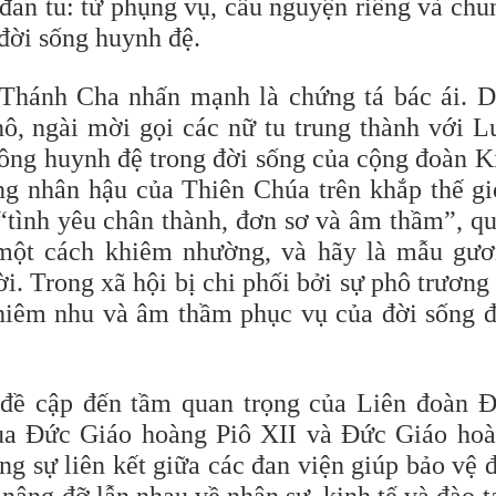
đan tu: từ phụng vụ, cầu nguyện riêng và chu
đời sống huynh đệ.
 Thánh Cha nhấn mạnh là chứng tá bác ái. 
nô, ngài mời gọi các nữ tu trung thành với L
hông huynh đệ trong đời sống của cộng đoàn K
òng nhân hậu của Thiên Chúa trên khắp thế gi
 “tình yêu chân thành, đơn sơ và âm thầm”, q
một cách khiêm nhường, và hãy là mẫu gư
i. Trong xã hội bị chi phối bởi sự phô trương
hiêm nhu và âm thầm phục vụ của đời sống 
đề cập đến tầm quan trọng của Liên đoàn 
của Đức Giáo hoàng Piô XII và Đức Giáo ho
g sự liên kết giữa các đan viện giúp bảo vệ 