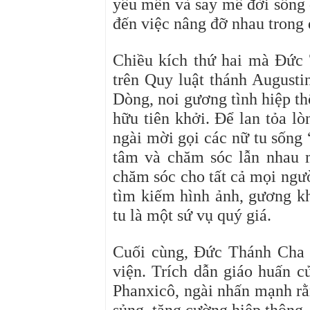
yêu mến và say mê đời sống 
đến việc nâng đỡ nhau trong 
Chiều kích thứ hai mà Đức
trên Quy luật thánh Augusti
Dòng, noi gương tình hiệp t
hữu tiên khởi. Để lan tỏa l
ngài mời gọi các nữ tu sống
tâm và chăm sóc lẫn nhau 
chăm sóc cho tất cả mọi ngườ
tìm kiếm hình ảnh, gương k
tu là một sứ vụ quý giá.
Cuối cùng, Đức Thánh Cha 
viện. Trích dẫn giáo huấn 
Phanxicô, ngài nhấn mạnh rằn