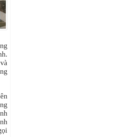
ang
nh.
 và
ống
iên
ông
ánh
ính
gọi