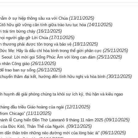
(13/11/2025)
 nằm ở sự hiệp thông sâu xa với Chúa
(14/11/2025)
itô hữu giữ vững căn tính giữa trào lưu tục hóa
(16/11/2025)
i trái tim bừng cháy
(17/11/2025)
mọi người gặp gỡ Lời Chúa
(18/11/2025)
ổn thương phải được tôn trọng và bảo vệ
(25/11/2025)
c Mẹ: Hãy là dấu chỉ hòa bình trong thế giới phân cực
(25/11/2025)
ới Seoul: Lời mời gọi Sống Phúc Âm với lòng can đảm
(26/11/2025)
n nhân Công giáo
(26/11/2025)
để trao ban sự sống
(30/11/2025)
i chuyến thăm đại kết, hướng đến tình hữu nghị và hòa bình
h huynh đệ giải phóng chúng ta khỏi sự ích kỷ, thù hận và kiêu ngạo
(12/11/2025)
háng đầu triều Giáo hoàng của ngài
(11/11/2025)
 from Chicago”
(09/11/2025)
hánh lễ Cung hiến Đền Thờ Lateranô 9 tháng 11 năm 2025
(09/11/2025)
h của Đức Kitô, Thân Thể của Người.
(06/11/2025)
m dấn thân trên những nẻo đường mới của lòng bác ái”