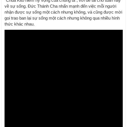
“Chúa Kitô niềm hy vọng của chúng ta”, với đề tài cho tuần này
về sự sống. Đức Thánh Cha nhấn mạnh đến việc mỗi người
nhận được sự sống một cách nhưng không, và cũng được mời
gọi trao ban lại sự sống một cách nhưng không qua nhiều hình
thức khác nhau.