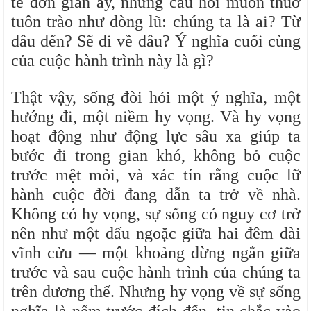
tế đơn giản ấy, những câu hỏi muôn thuở
tuôn trào như dòng lũ: chúng ta là ai? Từ
đâu đến? Sẽ đi về đâu? Ý nghĩa cuối cùng
của cuộc hành trình này là gì?
Thật vậy, sống đòi hỏi một ý nghĩa, một
hướng đi, một niềm hy vọng. Và hy vọng
hoạt động như động lực sâu xa giúp ta
bước đi trong gian khó, không bỏ cuộc
trước mệt mỏi, và xác tín rằng cuộc lữ
hành cuộc đời đang dẫn ta trở về nhà.
Không có hy vọng, sự sống có nguy cơ trở
nên như một dấu ngoặc giữa hai đêm dài
vĩnh cửu — một khoảng dừng ngắn giữa
trước và sau cuộc hành trình của chúng ta
trên dương thế. Nhưng hy vọng về sự sống