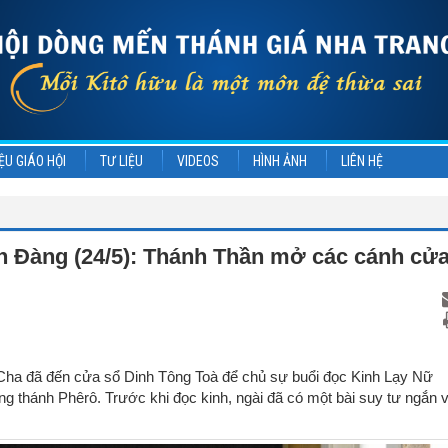
ỆU GIÁO HỘI
TƯ LIỆU
VIDEOS
HÌNH ẢNH
LIÊN HỆ
 Đàng (24/5): Thánh Thần mở các cánh cử
 Cha đã đến cửa sổ Dinh Tông Toà để chủ sự buổi đọc Kinh Lạy Nữ
g thánh Phêrô. Trước khi đọc kinh, ngài đã có một bài suy tư ngắn 