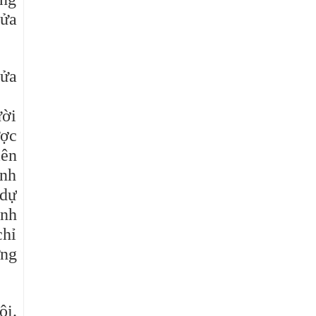
cửa
.
cửa
ười
ược
iên
inh
 dự
inh
chỉ
ững
ội.