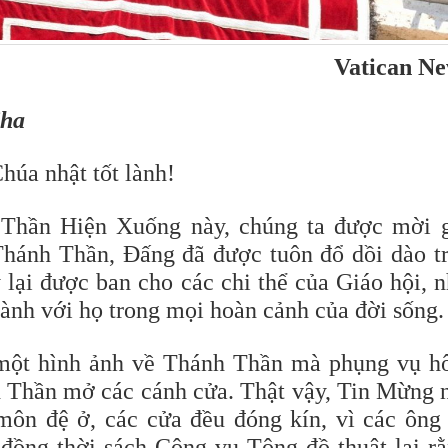
Vatican N
Cha
húa nhật tốt lành!
 Thần Hiện Xuống này, chúng ta được mời 
hánh Thần, Đấng đã được tuôn đổ dồi dào t
 lại được ban cho các chi thể của Giáo hội, 
ành với họ trong mọi hoàn cảnh của đời sống.
ở một hình ảnh về Thánh Thần mà phụng vụ 
h Thần mở các cánh cửa. Thật vậy, Tin Mừng 
môn đệ ở, các cửa đều đóng kín, vì các ông
đồng thời sách Công vụ Tông đồ thuật lại r