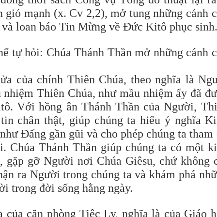
 gió mạnh (x. Cv 2,2), mở tung những cánh 
i và loan báo Tin Mừng về Đức Kitô phục sinh
thể tự hỏi: Chúa Thánh Thần mở những cánh 
cửa của chính Thiên Chúa, theo nghĩa là Ng
u nhiệm Thiên Chúa, như mầu nhiệm ấy đã đ
itô. Với hồng ân Thánh Thần của Người, Th
in chân thật, giúp chúng ta hiểu ý nghĩa K
 như Đấng gần gũi và cho phép chúng ta tham
i. Chúa Thánh Thần giúp chúng ta có một k
, gặp gỡ Người nơi Chúa Giêsu, chứ không 
 nhận ra Người trong chúng ta và khám phá nh
ời trong đời sống hằng ngày.
a của căn phòng Tiệc Ly, nghĩa là của Giáo h