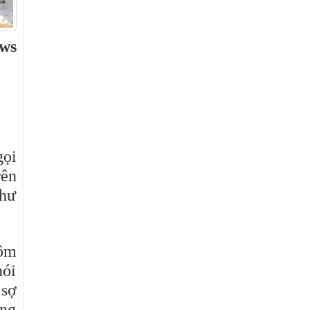
ews
gọi
rên
như
hôm
nói
 sợ
ằng