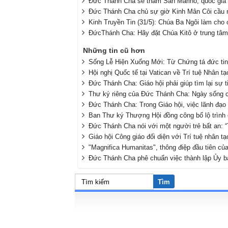
Đức Thánh Cha sẽ thăm San Marino, quốc gia n
Đức Thánh Cha chủ sự giờ Kinh Mân Côi cầu 
Kinh Truyền Tin (31/5): Chúa Ba Ngôi làm cho
ĐứcThánh Cha: Hãy đặt Chúa Kitô ở trung tâm
Những tin cũ hơn
Sống Lễ Hiện Xuống Mới: Từ Chứng tá đức ti
Hội nghị Quốc tế tại Vatican về Trí tuệ Nhân tạ
Đức Thánh Cha: Giáo hội phải giúp tìm lại sự 
Thư ký riêng của Đức Thánh Cha: Ngày sống 
Đức Thánh Cha: Trong Giáo hội, việc lãnh đạo
Ban Thư ký Thượng Hội đồng công bố lộ trình 
Đức Thánh Cha nói với một người trẻ bất an: “
Giáo hội Công giáo đối diện với Trí tuệ nhân 
"Magnifica Humanitas", thông điệp đầu tiên 
Đức Thánh Cha phê chuẩn việc thành lập Ủy ba
Tìm