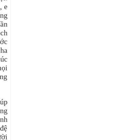
, e
ũng
hần
ách
ước
Cha
húc
mọi
ợng
iúp
ồng
anh
 đệ
ười