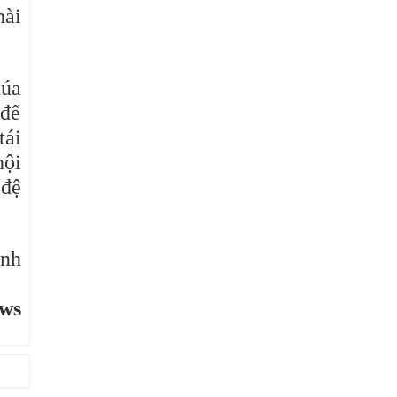
hài
húa
 để
tái
hội
 đệ
inh
ews