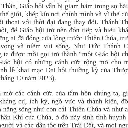
Thần, Giáo hội vẫn bị giam hãm trong sợ hãi
thế giới, khép kín nơi chính mình và vì thế c
i thoại với thời đại đang thay đổi. Thánh T
i, để Giáo hội trở nên đón tiếp và hiếu kh
ững ai đã đóng cửa lòng trước Thiên Chúa, tr
y vọng và niềm vui sống. Như Đức Thánh 
 ta được mời gọi trở thành “một Giáo hội c
Giáo hội có những cánh cửa rộng mở cho 
ánh lễ khai mạc Đại hội thường kỳ của Thư
tháng 10 năm 2023).
 mở các cánh cửa của tâm hồn chúng ta, g
kháng cự, ích kỷ, ngờ vực và thành kiến, đ
ả năng sống như con cái Thiên Chúa và như 
hần Khí của Chúa, ở đó nảy sinh tình huynh
gười và các dân tộc trên Trái Đất, và mọi ng