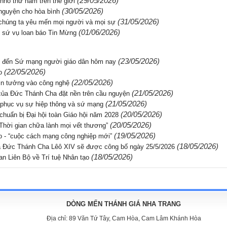
(29/05/2026)
hỏ thứ năm trên thế giới
(30/05/2026)
nguyện cho hòa bình
(31/05/2026)
 chúng ta yêu mến mọi người và mọi sự
(01/06/2026)
 sứ vụ loan báo Tin Mừng
(23/05/2026)
n đến Sứ mạng người giáo dân hôm nay
(22/05/2026)
o
(22/05/2026)
tin tưởng vào công nghệ
(21/05/2026)
của Đức Thánh Cha đặt nền trên cầu nguyện
(21/05/2026)
 phục vụ sự hiệp thông và sứ mạng
(20/05/2026)
chuẩn bị Đại hội toàn Giáo hội năm 2028
(20/05/2026)
Thời gian chữa lành mọi vết thương”
(19/05/2026)
tạo - “cuộc cách mạng công nghiệp mới”
(18/05/2026)
của Đức Thánh Cha Lêô XIV sẽ được công bố ngày 25/5/2026
(18/05/2026)
n Liên Bộ về Trí tuệ Nhân tạo
DÒNG MẾN THÁNH GIÁ NHA TRANG
Địa chỉ:
89 Văn Tứ Tây, Cam Hòa, Cam Lâm Khánh Hòa