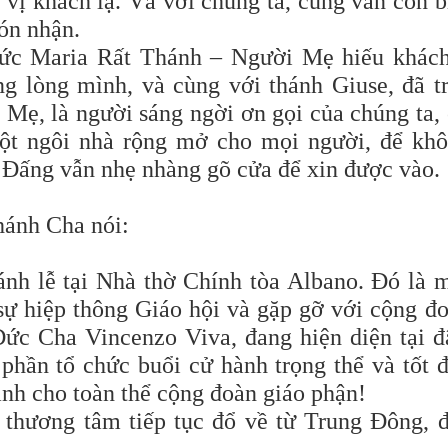
 vị khách lạ. Và với chúng ta, cũng vẫn còn b
ón nhận.
Đức Maria Rất Thánh – Người Mẹ hiếu khác
g lòng mình, và cùng với thánh Giuse, đã t
Mẹ, là người sáng ngời ơn gọi của chúng ta,
một ngôi nhà rộng mở cho mọi người, để kh
 Đấng vẫn nhẹ nhàng gõ cửa để xin được vào.
hánh Cha nói:
ánh lễ tại Nhà thờ Chính tòa Albano. Đó là 
 sự hiệp thông Giáo hội và gặp gỡ với cộng đ
ức Cha Vincenzo Viva, đang hiện diện tại đ
 phần tổ chức buổi cử hành trọng thể và tốt 
nh cho toàn thể cộng đoàn giáo phận!
 thương tâm tiếp tục đổ về từ Trung Đông, 