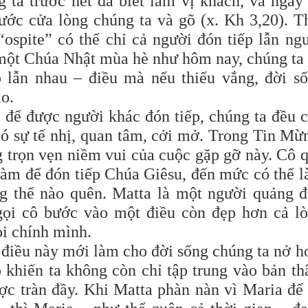
 ta trước hết đã biết làm vị khách, và ngay
ớc cửa lòng chúng ta và gõ (x. Kh 3,20). T
 “ospite” có thể chỉ cả người đón tiếp lẫn ng
g một Chúa Nhật mùa hè như hôm nay, chúng ta
 lẫn nhau – điều mà nếu thiếu vắng, đời s
ao.
 để được người khác đón tiếp, chúng ta đều 
ó sự tế nhị, quan tâm, cởi mở. Trong Tin Mừ
 trọn vẹn niềm vui của cuộc gặp gỡ này. Cô 
làm để đón tiếp Chúa Giêsu, đến mức có thể 
g thể nào quên. Matta là một người quảng đ
gọi cô bước vào một điều còn đẹp hơn cả l
ỏi chính mình.
 điều này mới làm cho đời sống chúng ta nở h
 khiến ta không còn chỉ tập trung vào bản th
ợc tràn đầy. Khi Matta phàn nàn vì Maria để