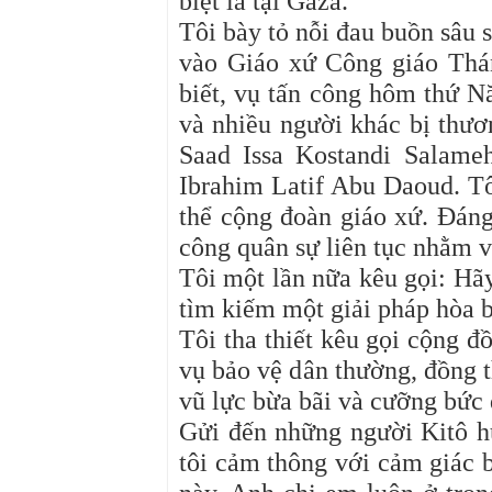
biệt là tại Gaza.
Tôi bày tỏ nỗi đau buồn sâu 
vào Giáo xứ Công giáo Thá
biết, vụ tấn công hôm thứ N
và nhiều người khác bị thươ
Saad Issa Kostandi Salame
Ibrahim Latif Abu Daoud. Tô
thể cộng đoàn giáo xứ. Đáng
công quân sự liên tục nhằm v
Tôi một lần nữa kêu gọi: Hã
tìm kiếm một giải pháp hòa 
Tôi tha thiết kêu gọi cộng đ
vụ bảo vệ dân thường, đồng t
vũ lực bừa bãi và cưỡng bức 
Gửi đến những người Kitô hữ
tôi cảm thông với cảm giác b