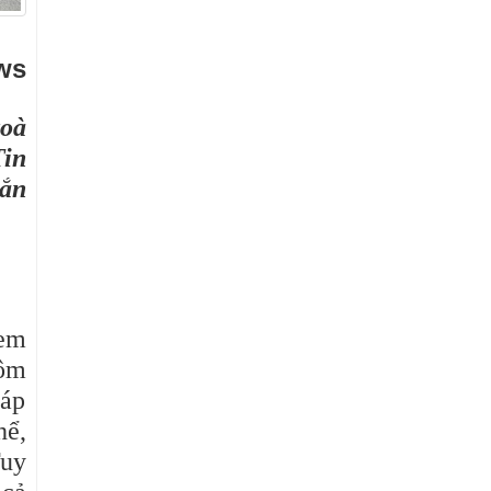
ws
toà
Tin
gắn
 em
hôm
đáp
hể,
Tuy