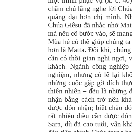
một mình phục vụ (x. c. 40)
chăm chú lắng nghe lời Chú
quảng đại hơn chị mình. N
Chúa Giêsu đã nhắc nhở Matt
mà nếu cô bước vào, sẽ mang l
Mùa hè có thể giúp chúng ta
hơn là Matta. Đôi khi, chúng
cần có thời gian nghỉ ngơi, 
khách. Ngành công nghiệp 
nghiệm, nhưng có lẽ lại khô
những cuộc gặp gỡ đích thực
thiên nhiên – đều là những 
nhận bằng cách trở nên kh
được đón nhận; biết chào đ
rất nhiều điều cần được đó
Sara, dù đã cao tuổi, vẫn kh