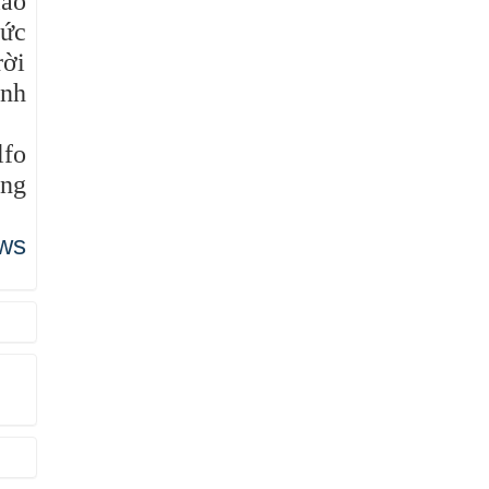
iáo
Đức
rời
ành
lfo
ồng
ws