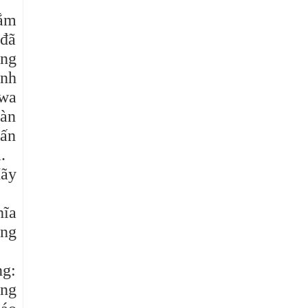
hắm
 đã
ạng
anh
jwa
oàn
tấn
.
Hãy
hĩa
ụng
ng:
ơng