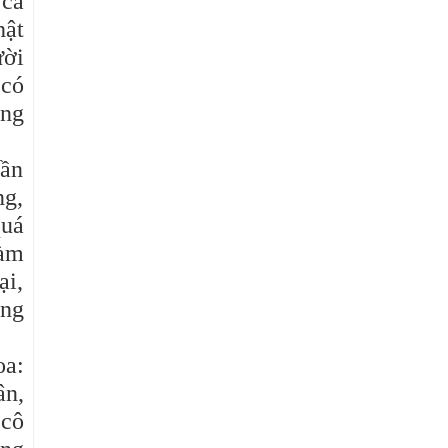
 cả
hật
ười
 có
ống
cần
ng,
quá
làm
ại,
òng
oa:
ân,
 cô