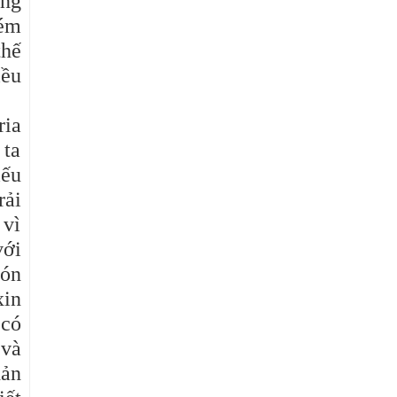
ang
kém
thế
iều
ria
 ta
iếu
rải
 vì
với
đón
xin
 có
 và
hản