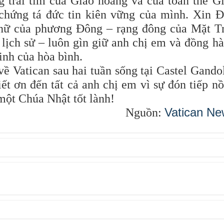
g trái tim của Giáo hoàng và của toàn thể G
chứng tá đức tin kiên vững của mình. Xin 
 nữ của phương Đông – rạng đông của Mặt T
 lịch sử – luôn gìn giữ anh chị em và đồng h
inh của hòa bình.
 về Vatican sau hai tuần sống tại Castel Gando
ết ơn đến tất cả anh chị em vì sự đón tiếp n
một Chúa Nhật tốt lành!
Vatican Ne
Nguồn: