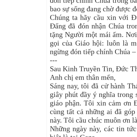
đón tiếp chính Chúa trong ba
bao sự sống đang chờ được đ
Chúng ta hãy cầu xin với 
Đấng đã đón nhận Chúa tron
tặng Người một mái ấm. Nơi 
gọi của Giáo hội: luôn là 
ngừng đón tiếp chính Chúa –
---
Sau Kinh Truyền Tin, Đức T
Anh chị em thân mến,
Sáng nay, tôi đã cử hành Th
giây phút đầy ý nghĩa trong
giáo phận. Tôi xin cảm ơn Đ
cùng tất cả những ai đã góp
này. Tôi cầu chúc muôn ơn là
Những ngày này, các tin tức