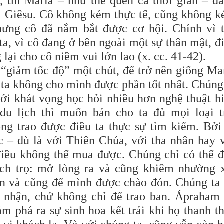
, thì Maria – như thể quên cả thời gian – đ
a Giêsu. Cô không kém thực tế, cũng không 
hưng cô đã nắm bắt được cơ hội. Chính vì 
a, vì cô đang ở bên ngoài một sự thân mật, đ
ại cho cô niềm vui lớn lao (x. cc. 41-42).
 “giảm tốc độ” một chút, để trở nên giống Ma
 ta không cho mình được phần tốt nhất. Chúng
với khát vọng học hỏi nhiều hơn nghệ thuật h
du lịch thì muốn bán cho ta đủ mọi loại t
ng trao được điều ta thực sự tìm kiếm. Bởi
 – dù là với Thiên Chúa, với tha nhân hay 
điều không thể mua được. Chúng chỉ có thể 
ách trọ: mở lòng ra và cũng khiêm nhường 
ón và cũng để mình được chào đón. Chúng ta
n nhận, chứ không chỉ để trao ban. Ápraham
ám phá ra sự sinh hoa kết trái khi họ thanh t