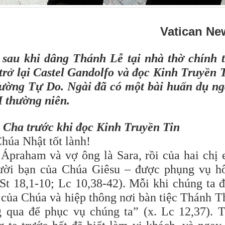
Vatican Ne
 sau khi dâng Thánh Lễ tại nhà thờ chính 
rở lại Castel Gandolfo và đọc Kinh Truyền 
trường Tự Do. Ngài đã có một bài huấn dụ n
 thường niên.
Cha trước khi đọc Kinh Truyền Tin
húa Nhật tốt lành!
Ápraham và vợ ông là Sara, rồi của hai chị
ười bạn của Chúa Giêsu – được phụng vụ 
 St 18,1-10; Lc 10,38-42). Mỗi khi chúng ta 
 của Chúa và hiệp thông nơi bàn tiệc Thánh T
 qua để phục vụ chúng ta” (x. Lc 12,37). 