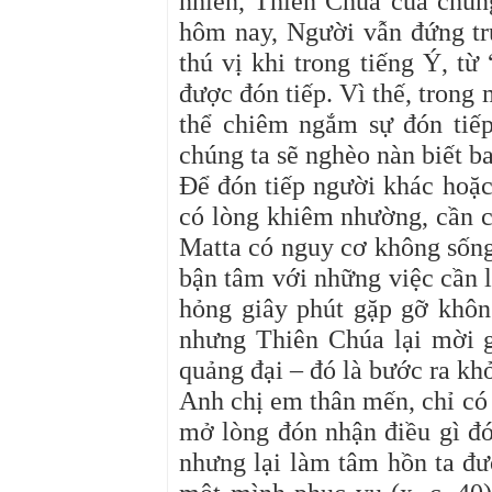
nhiên, Thiên Chúa của chúng
hôm nay, Người vẫn đứng trư
thú vị khi trong tiếng Ý, từ
được đón tiếp. Vì thế, tron
thể chiêm ngắm sự đón tiếp
chúng ta sẽ nghèo nàn biết b
Để đón tiếp người khác hoặc
có lòng khiêm nhường, cần c
Matta có nguy cơ không sống
bận tâm với những việc cần 
hỏng giây phút gặp gỡ khôn
nhưng Thiên Chúa lại mời 
quảng đại – đó là bước ra kh
Anh chị em thân mến, chỉ có
mở lòng đón nhận điều gì đó
nhưng lại làm tâm hồn ta đư