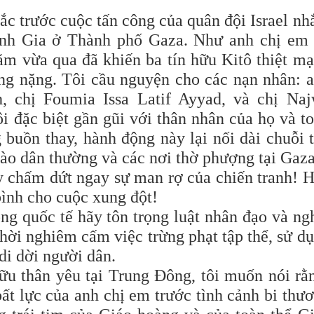
sắc trước cuộc tấn công của quân đội Israel n
nh Gia ở Thành phố Gaza. Như anh chị em
ăm vừa qua đã khiến ba tín hữu Kitô thiệt m
ng nặng. Tôi cầu nguyện cho các nạn nhân: 
h, chị Foumia Issa Latif Ayyad, và chị Na
i đặc biệt gần gũi với thân nhân của họ và t
 buồn thay, hành động này lại nối dài chuỗi 
ào dân thường và các nơi thờ phượng tại Gaza
y chấm dứt ngay sự man rợ của chiến tranh! 
bình cho cuộc xung đột!
ồng quốc tế hãy tôn trọng luật nhân đạo và ng
hời nghiêm cấm việc trừng phạt tập thể, sử d
di dời người dân.
u thân yêu tại Trung Đông, tôi muốn nói rằ
ất lực của anh chị em trước tình cảnh bi thư