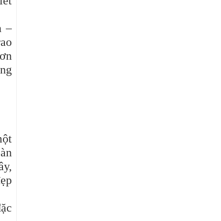
iết
h –
rao
 ơn
ông
một
oàn
ây,
đẹp
đặc