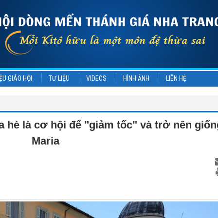
ỆU GIÁO HỘI
TƯ LIỆU
VIDEOS
HÌNH ẢNH
LIÊN HỆ
a hè là cơ hội để "giảm tốc" và trở nên giốn
Maria