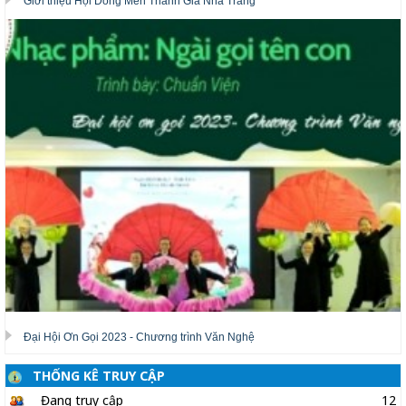
Giới thiệu Hội Dòng Mến Thánh Giá Nha Trang
Đại Hội Ơn Gọi 2023 - Chương trình Văn Nghệ
THỐNG KÊ TRUY CẬP
Đang truy cập
12