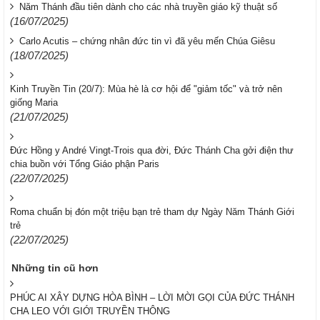
Năm Thánh đầu tiên dành cho các nhà truyền giáo kỹ thuật số
(16/07/2025)
Carlo Acutis – chứng nhân đức tin vì đã yêu mến Chúa Giêsu
(18/07/2025)
Kinh Truyền Tin (20/7): Mùa hè là cơ hội để "giảm tốc" và trở nên
giống Maria
(21/07/2025)
Đức Hồng y André Vingt-Trois qua đời, Đức Thánh Cha gởi điện thư
chia buồn với Tổng Giáo phận Paris
(22/07/2025)
Roma chuẩn bị đón một triệu bạn trẻ tham dự Ngày Năm Thánh Giới
trẻ
(22/07/2025)
Những tin cũ hơn
PHÚC AI XÂY DỰNG HÒA BÌNH – LỜI MỜI GỌI CỦA ĐỨC THÁNH
CHA LEO VỚI GIỚI TRUYỀN THÔNG