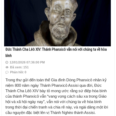
Đức Thánh Cha Lêô XIV: Thánh Phanxicô vẫn nói với chúng ta về hòa
bình
12/01/2026 07:36:00 PM
Đã xem: 151
Phản hồi: 0
Trong thư gửi đến toàn thể Gia đình Dòng Phanxicô nhân kỷ
niệm 800 năm ngày Thánh Phanxicô Assisi qua đời, Đức
Thánh Cha Lêô XIV bày tỏ mong ước rằng sứ điệp hòa bình
của thánh Phanxicô vẫn “vang vọng cách sâu xa trong Giáo
hội và xã hội ngày nay”, vẫn nói với chúng ta về hòa bình
trong thời đại chiến tranh và chia rẽ này, và ngài dâng một lời
cầu nguyện đặc biệt lên vị Thánh Nghèo thành Assisi.