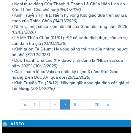
Nghi thức đóng Cửa Thánh & Thánh Lễ Chúa Hiển Linh do
Đức Thánh Cha chủ sự
(06/01/2026)
Kinh Truyền Tin 4/1: Niềm hy vọng Kitô giáo dựa trên sự lựa
chọn của Thiên Chúa
(04/01/2026)
Nhìn lại một số sự kiện nổi bật của Giáo hội trong năm 2025
(01/01/2026)
Lễ Mẹ Thiên Chúa (01/01): Để có tự do đích thực, cần có sự
can đảm trả giá
(01/01/2026)
Kinh tạ ơn Te Deum: Hy vọng bằng trái tim của những người
bé nhỏ
(31/12/2025)
Đức Thánh Cha Lêô XIV được vinh danh là “Nhân vật của
năm 2025”
(30/12/2025)
Các Thánh lễ tại Vatican nhân kỷ niệm 3 năm Đức Giáo
hoàng Biển Đức XVI qua đời
(29/12/2025)
Kinh Truyền Tin (28/12): Hãy gìn giữ trong gia đình các giá trị
Tin Mừng
(28/12/2025)
«
1
...
6
7
8
...
20
»
VIDEO