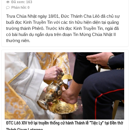
Đã xem: 163
Phản hồi: 0
Trưa Chúa Nhật ngày 18/01, Đức Thánh Cha Lêô đã chủ sự
buổi đọc Kinh Truyền Tin với các tín hữu hiện diện tại quảng
trường thánh Phêrô. Trước khi đọc Kinh Truyền Tin, ngài đã
có bài huấn dụ ngắn dựa trên đoạn Tin Mừng Chúa Nhật II
thường niên.
ĐTC Lêô XIV trở lại truyền thống cử hành Thánh lễ “Tiệc Ly” tại Đền thờ
Thánh Gioan Laterano