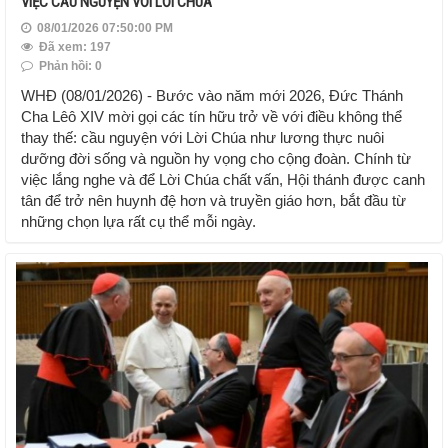
VIỆC CẦU NGUYỆN VỚI LỜI CHÚA
08/01/2026 07:50:00 PM
Đã xem: 197
Phản hồi: 0
WHĐ (08/01/2026) - Bước vào năm mới 2026, Đức Thánh
Cha Lêô XIV mời gọi các tín hữu trở về với điều không thể
thay thế: cầu nguyện với Lời Chúa như lương thực nuôi
dưỡng đời sống và nguồn hy vọng cho cộng đoàn. Chính từ
việc lắng nghe và để Lời Chúa chất vấn, Hội thánh được canh
tân để trở nên huynh đệ hơn và truyền giáo hơn, bắt đầu từ
những chọn lựa rất cụ thể mỗi ngày.