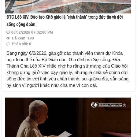
ĐTC Lêô XIV: Đào tạo Kitô giáo là “sinh thành” trong đức tin và đời
sống cộng đoàn
06/02/2026 07:02:00 PM
Đã xem: 190
Phản hồi: 0
Sáng ngày 6/2/2026, gặp gỡ các thành viên tham dự Khóa
họp Toàn thể của Bộ Giáo dân, Gia đình và Sự sống, Đức
Thánh Cha Lêô XIV nhắc nhở họ rằng sứ mạng của Giáo hội
không dừng lại ở việc dạy giáo lý, nhưng là chia sẻ chính đời
sống đức tin với tình yêu chân thành, sự quảng đại, sẵn sàng
hy sinh vì người khác như cha mẹ vì con cái.