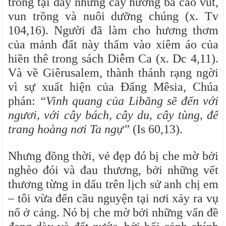
trồng tại đây những cây hương bá cao vút,
vun trồng và nuôi dưỡng chúng (x. Tv
104,16). Người đã làm cho hương thơm
của mảnh đất này thấm vào xiêm áo của
hiền thê trong sách Diễm Ca (x. Dc 4,11).
Và về Giêrusalem, thành thánh rạng ngời
vì sự xuất hiện của Đấng Mêsia, Chúa
phán:
“Vinh quang của Libăng sẽ đến với
ngươi, với cây bách, cây du, cây tùng, để
trang hoàng nơi Ta ngự”
(Is 60,13).
Nhưng đồng thời, vẻ đẹp đó bị che mờ bởi
nghèo đói và đau thương, bởi những vết
thương từng in dấu trên lịch sử anh chị em
– tôi vừa đến cầu nguyện tại nơi xảy ra vụ
nổ ở cảng. Nó bị che mờ bởi những vấn đề