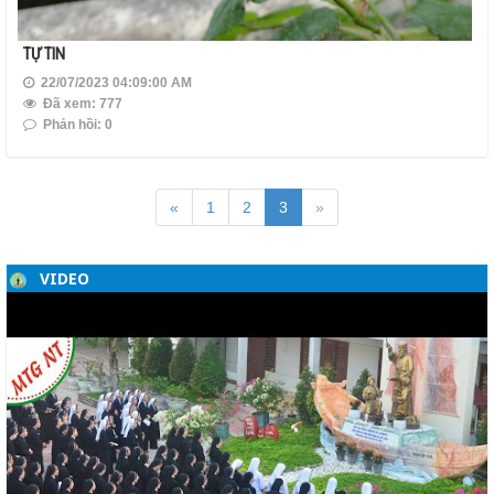
TỰ TIN
22/07/2023 04:09:00 AM
Đã xem: 777
Phản hồi: 0
«
1
2
3
»
VIDEO