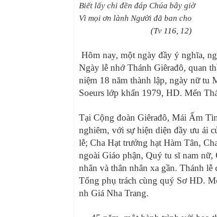
Biết lấy chi đền đáp Chúa bây giờ
Vì mọi ơn lành Người đã ban cho
(Tv 116, 12)
Hôm nay, một ngày đầy ý nghĩa, ngày
Ngày lễ nhớ Thánh Giêrađô, quan t
niệm 18 năm thành lập, ngày nữ t
Soeurs lớp khấn 1979, HD. Mến Th
Tại Cộng đoàn Giêrađô, Mái Ấm Tình
nghiêm, với sự hiện diện đầy ưu ái 
lễ; Cha Hạt trưởng hạt Hàm Tân, Ch
ngoài Giáo phận, Quý tu sĩ nam nữ,
nhân và thân nhân xa gần. Thánh lễ c
Tổng phụ trách cùng quý Sơ HD. M
nh Giá Nha Trang.