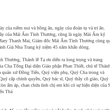
 của niềm nui và hồng ân, ngày của đoàn tụ và tri ân.
hầy của Mái Ấm Tình Thương, cũng là ngày Mái Ấm kỷ
u Mary Thanh Mai, Giám đốc Mái Ấm Tình Thương cùng q
ánh Giá Nha Trang kỷ niệm 45 năm khấn dòng.
 Thương, Thánh lễ Tạ ơn diễn ra long trọng và trang
của Cha Tổng Đại diện Giáo phận Phan Thiết, chủ tế Thán
a quản xứ Đồng Tiến, Quý viện phụ, Quý Cha trong và
 Quý cấp chính quyền, Quý bác sĩ, Quý thầy cô giáo, Quý
òn ấm áp, chan chứa tình chị em khi có sự hiện diện của S
ến Thá