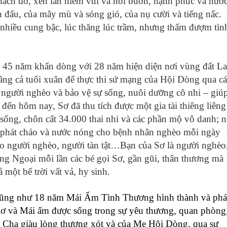
ch đố, xen lẫn niềm vui và nỗi buồn, hạnh phúc và nướ
n đấu, của mây mù và sóng gió, của nụ cười và tiếng nấc.
nhiều cung bậc, lúc thăng lúc trầm, nhưng thấm đượm tìn
, 45 năm khấn dòng với 28 năm hiện diện nơi vùng đất La
âng cả tuổi xuân để thực thi sứ mạng của Hội Dòng qua cá
 người nghèo và bảo vệ sự sống, nuôi dưỡng cô nhi – giú
đến hôm nay, Sơ đã thu tích được một gia tài thiêng liêng
sống, chôn cất 34.000 thai nhi và các phần mộ vô danh; n
i, phát cháo và nước nóng cho bệnh nhân nghèo mỗi ngày
ho người nghèo, người tàn tật…Bạn của Sơ là người nghèo
iếng Ngoại mỗi lần các bé gọi Sơ, gần gũi, thân thương mà
 một bể trời vất vả, hy sinh.
cũng như 18 năm Mái Ấm Tình Thương hình thành và phá
 Sơ và Mái ấm được sống trong sự yêu thương, quan phòng
à Cha giàu lòng thương xót và của Mẹ Hội Dòng, qua sự