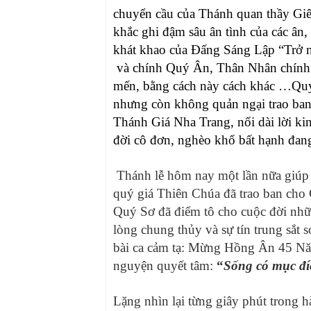
chuyển cầu của Thánh quan thầy Giêr
khắc ghi đậm sâu
ân tình của các ân
,
khát khao của Đấng Sáng Lập “Trở n
và chính Quý Ân, Thân Nhân chính là
mến, bằng cách này cách khác …Quý 
nhưng còn không quản ngại trao ban
Thánh Giá Nha Trang, nối dài lời ki
đời cô đơn, nghèo khổ bất hạnh đang
Thánh lễ hôm nay một lần nữa giúp 
quý giá Thiên Chúa đã trao ban cho
Quý Sơ đã điểm tô cho cuộc đời nhữ
lòng chung thủy và sự tín trung sắt
bài ca cảm tạ: Mừng Hồng Ân 45 Năm
nguyện quyết tâm:
“
Sống có mục đí
Lặng nhìn lại từng giây phút trong ha