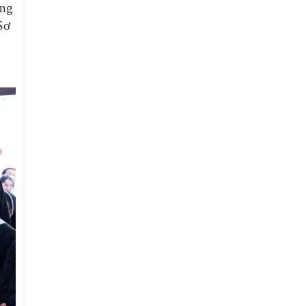
àng
 Sơ