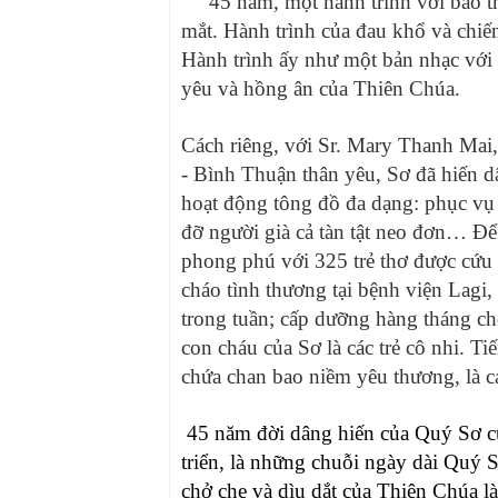
45 năm, một hành trình với bao thá
mắt. Hành trình của đau khổ và chiế
Hành trình ấy như một bản nhạc với 
yêu và hồng ân của Thiên Chúa.
Cách riêng, với Sr. Mary Thanh Mai
- Bình Thuận thân yêu, Sơ đã hiến d
hoạt động tông đồ đa dạng: phục vụ
đỡ người già cả tàn tật neo đơn… Để 
phong phú với 325 trẻ thơ được cứu 
cháo tình thương tại bệnh viện Lag
trong tuần; cấp dưỡng hàng tháng c
con cháu của Sơ là các trẻ cô nhi. T
chứa chan bao niềm yêu thương, là cả
45 năm
đời dâng hiến của Quý Sơ 
triển, là những chuỗi ngày dài Quý
chở che và dìu dắt của Thiên Chúa l