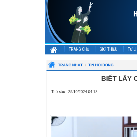
TRANG CHỦ
GIỚI THIỆU
TƯ LI
TRANG NHẤT
TIN HỘI DÒNG
BIẾT LẤY 
Thứ sáu - 25/10/2024 04:18