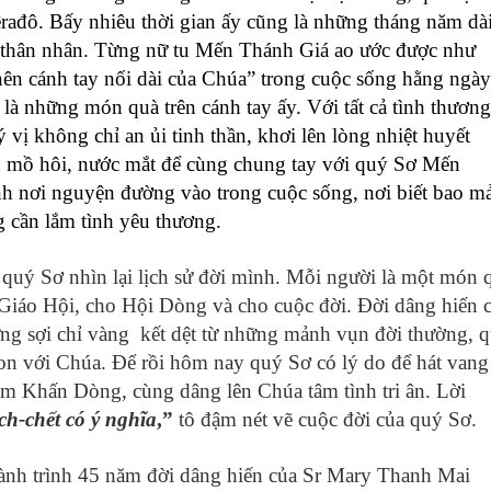
ađô. Bấy nhiêu thời gian ấy c
ũng là
những tháng
năm
dà
thân nhân. Từng nữ tu Mến Thánh Giá ao ước được như
ên cánh tay nối dài của Chúa” trong cuộc sống hằng ngày
 những món quà trên cánh tay ấy. Với tất cả tình thương
vị không chỉ an ủi tinh thần, khơi lên lòng nhiệt huyết
 mồ hôi, nước mắt để cùng chung tay với quý Sơ Mến
nh nơi nguyện đường vào trong cuộc sống, nơi biết bao m
 cần lắm tình yêu thương.
quý Sơ nhìn lại lịch sử đời mình. Mỗi người là một món 
 Giáo Hội, cho Hội Dòng và cho cuộc đời. Đời dâng hiến 
ng sợi chỉ vàng kết dệt từ những mảnh vụn đời thường, 
 son với Chúa. Để rồi hôm nay quý Sơ có lý do để hát vang
 Khấn Dòng, cùng dâng lên Chúa tâm tình tri ân. Lời
ch-chết có ý nghĩa
,”
tô đậm nét vẽ cuộc đời của quý Sơ.
̀nh trình 45 năm đời dâng hiến của Sr Mary Thanh Mai