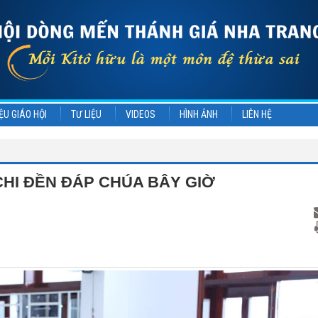
ỆU GIÁO HỘI
TƯ LIỆU
VIDEOS
HÌNH ẢNH
LIÊN HỆ
CHI ĐỀN ĐÁP CHÚA BÂY GIỜ