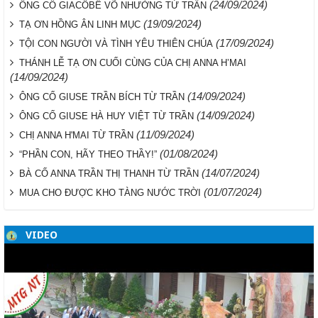
(24/09/2024)
ÔNG CỐ GIACÔBÊ VÕ NHƯỜNG TỪ TRẦN
(19/09/2024)
TẠ ƠN HỒNG ÂN LINH MỤC
(17/09/2024)
TỘI CON NGƯỜI VÀ TÌNH YÊU THIÊN CHÚA
THÁNH LỄ TẠ ƠN CUỐI CÙNG CỦA CHỊ ANNA H’MAI
(14/09/2024)
(14/09/2024)
ÔNG CỐ GIUSE TRẦN BÍCH TỪ TRẦN
(14/09/2024)
ÔNG CỐ GIUSE HÀ HUY VIỆT TỪ TRẦN
(11/09/2024)
CHỊ ANNA H'MAI TỪ TRẦN
(01/08/2024)
“PHẦN CON, HÃY THEO THẦY!”
(14/07/2024)
BÀ CỐ ANNA TRẦN THỊ THANH TỪ TRẦN
(01/07/2024)
MUA CHO ĐƯỢC KHO TÀNG NƯỚC TRỜI
VIDEO