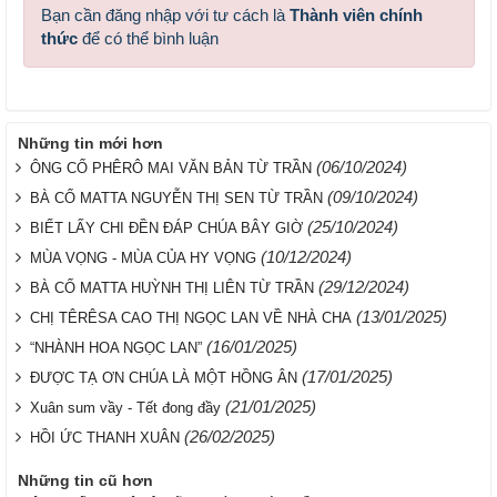
Bạn cần đăng nhập với tư cách là
Thành viên chính
thức
để có thể bình luận
Những tin mới hơn
(06/10/2024)
ÔNG CỐ PHÊRÔ MAI VĂN BẢN TỪ TRẦN
(09/10/2024)
BÀ CỐ MATTA NGUYỄN THỊ SEN TỪ TRẦN
(25/10/2024)
BIẾT LẤY CHI ĐỀN ĐÁP CHÚA BÂY GIỜ
(10/12/2024)
MÙA VỌNG - MÙA CỦA HY VỌNG
(29/12/2024)
BÀ CỐ MATTA HUỲNH THỊ LIÊN TỪ TRẦN
(13/01/2025)
CHỊ TÊRÊSA CAO THỊ NGỌC LAN VỀ NHÀ CHA
(16/01/2025)
“NHÀNH HOA NGỌC LAN”
(17/01/2025)
ĐƯỢC TẠ ƠN CHÚA LÀ MỘT HỒNG ÂN
(21/01/2025)
Xuân sum vầy - Tết đong đầy
(26/02/2025)
HỒI ỨC THANH XUÂN
Những tin cũ hơn