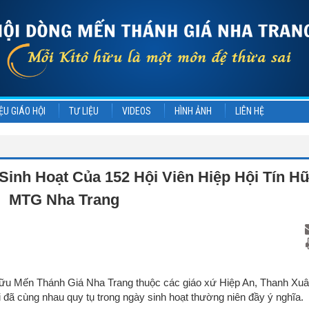
ỆU GIÁO HỘI
TƯ LIỆU
VIDEOS
HÌNH ẢNH
LIÊN HỆ
Sinh Hoạt Của 152 Hội Viên Hiệp Hội Tín H
MTG Nha Trang
 hữu Mến Thánh Giá Nha Trang thuộc các giáo xứ Hiệp An, Thanh Xuâ
đã cùng nhau quy tụ trong ngày sinh hoạt thường niên đầy ý nghĩa.