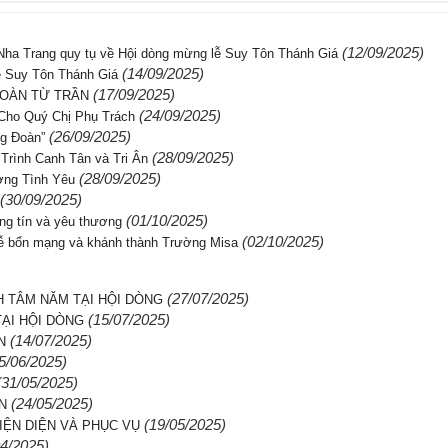
(12/09/2025)
 Nha Trang quy tụ về Hội dòng mừng lễ Suy Tôn Thánh Giá
(14/09/2025)
Lễ Suy Tôn Thánh Giá
(17/09/2025)
HOÀN TỪ TRẦN
(24/09/2025)
Cho Quý Chị Phụ Trách
(26/09/2025)
g Đoàn”
(28/09/2025)
Trình Canh Tân và Tri Ân
(28/09/2025)
ờng Tình Yêu
(30/09/2025)
(01/10/2025)
ung tín và yêu thương
(02/10/2025)
lễ bổn mạng và khánh thành Trường Misa
(27/07/2025)
H TÂM NĂM TẠI HỘI DÒNG
(15/07/2025)
TẠI HỘI DÒNG
(14/07/2025)
N
5/06/2025)
(31/05/2025)
(24/05/2025)
N
(19/05/2025)
IỆN DIỆN VÀ PHỤC VỤ
04/2025)