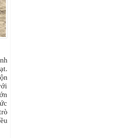
ành
ạt.
rộn
với
lớn
sức
trò
iều