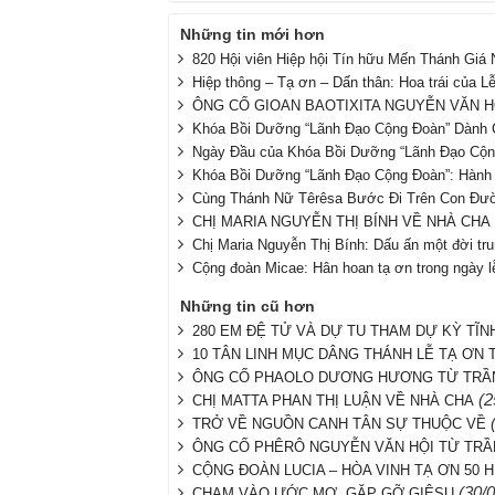
Những tin mới hơn
820 Hội viên Hiệp hội Tín hữu Mến Thánh Giá
Hiệp thông – Tạ ơn – Dấn thân: Hoa trái của 
ÔNG CỐ GIOAN BAOTIXITA NGUYỄN VĂN 
Khóa Bồi Dưỡng “Lãnh Đạo Cộng Đoàn” Dành 
Ngày Đầu của Khóa Bồi Dưỡng “Lãnh Đạo Cộn
Khóa Bồi Dưỡng “Lãnh Đạo Cộng Đoàn”: Hành 
Cùng Thánh Nữ Têrêsa Bước Đi Trên Con Đư
CHỊ MARIA NGUYỄN THỊ BÍNH VỀ NHÀ CHA
Chị Maria Nguyễn Thị Bính: Dấu ấn một đời tr
Cộng đoàn Micae: Hân hoan tạ ơn trong ngày 
Những tin cũ hơn
280 EM ĐỆ TỬ VÀ DỰ TU THAM DỰ KỲ TĨN
10 TÂN LINH MỤC DÂNG THÁNH LỄ TẠ ƠN 
ÔNG CỐ PHAOLO DƯƠNG HƯƠNG TỪ TRẦ
(2
CHỊ MATTA PHAN THỊ LUẬN VỀ NHÀ CHA
TRỞ VỀ NGUỒN CANH TÂN SỰ THUỘC VỀ
ÔNG CỐ PHÊRÔ NGUYỄN VĂN HỘI TỪ TRẦ
CỘNG ĐOÀN LUCIA – HÒA VINH TẠ ƠN 50 H
(30/
CHẠM VÀO ƯỚC MƠ, GẶP GỠ GIÊSU