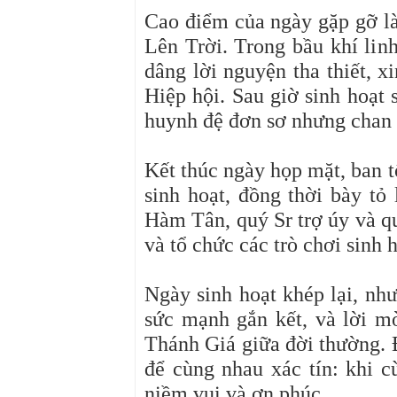
Cao điểm của ngày gặp gỡ l
Lên Trời. Trong bầu khí linh
dâng lời nguyện tha thiết, 
Hiệp hội. Sau giờ sinh hoạt 
huynh đệ đơn sơ nhưng chan c
Kết thúc ngày họp mặt, ban t
sinh hoạt, đồng thời bày tỏ
Hàm Tân, quý Sr trợ úy và q
và tổ chức các trò chơi sinh 
Ngày sinh hoạt khép lại, nh
sức mạnh gắn kết, và lời mờ
Thánh Giá giữa đời thường. Đ
để cùng nhau xác tín: khi c
niềm vui và ơn phúc.