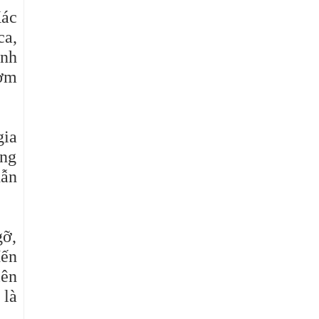
Xác
ca,
ình
cơm
gia
ùng
dẫn
gỡ,
Mến
iên
 là