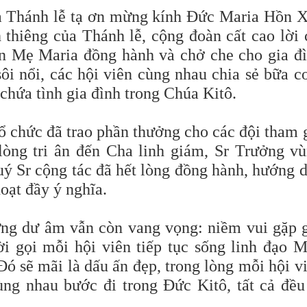
à Thánh lễ tạ ơn mừng kính Đức Maria Hồn 
 thiêng của Thánh lễ, cộng đoàn cất cao lời 
xin Mẹ Maria đồng hành và chở che cho gia đ
sôi nổi, các hội viên cùng nhau chia sẻ bữa 
hứa tình gia đình trong Chúa Kitô.
ổ chức đã trao phần thưởng cho các đội tham 
 lòng tri ân đến Cha linh giám, Sr Trưởng v
uý Sr cộng tác
đã hết lòng đồng hành, hướng 
hoạt đầy ý nghĩa.
ưng dư âm vẫn còn vang vọng: niềm vui gặp 
i gọi mỗi hội viên tiếp tục sống linh đạo 
ó sẽ mãi là dấu ấn đẹp, trong lòng mỗi hội v
ùng nhau bước đi trong Đức Kitô, tất cả đều