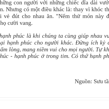
những con người với những chiếc dĩa dài vư
ạn. Nhưng có một điều khác là: thay vì khóc t
ui vẻ đút cho nhau ăn. "Nếm thử món này đ
họ cười vang.
hạnh phúc là khi chúng ta cùng giúp nhau v
lại hạnh phúc cho người khác.
Đừng ích kỷ 
tấm lòng, mang niềm vui cho mọi người. Tự k
húc - hạnh phúc ở trong tim. Có thứ hạnh p
Nguồn: Sưu t