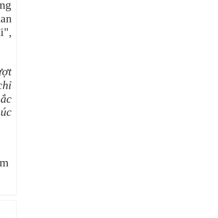
ớng
han
i",
ượt
chỉ
hắc
húc
ầm