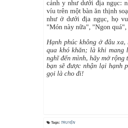
cảnh y như dưới địa ngục: 
víu trên một bàn ăn thịnh so
như ở dưới địa ngục, họ v
"Món này nữa", "Ngon quá", 
Hạnh phúc không ở đâu xa, 
qua khó khăn; là khi mang 
nghĩ đến mình, hãy mở rộng 
bạn sẽ được nhận lại hạnh p
gọi là cho đi!
Tags:
TRUYỆN