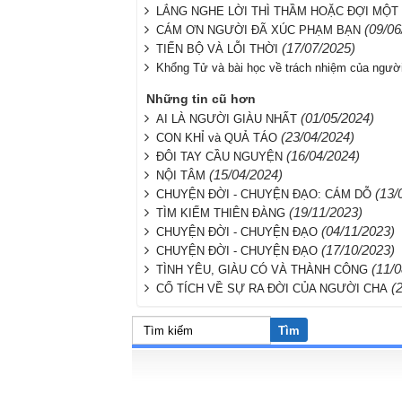
LẮNG NGHE LỜI THÌ THẦM HOẶC ĐỢI MỘT
(09/06
CÁM ƠN NGƯỜI ĐÃ XÚC PHẠM BẠN
(17/07/2025)
TIẾN BỘ VÀ LỖI THỜI
Khổng Tử và bài học về trách nhiệm của người
Những tin cũ hơn
(01/05/2024)
AI LÀ NGƯỜI GIÀU NHẤT
(23/04/2024)
CON KHỈ và QUẢ TÁO
(16/04/2024)
ĐÔI TAY CẦU NGUYỆN
(15/04/2024)
NỘI TÂM
(13/
CHUYỆN ĐỜI - CHUYỆN ĐẠO: CÁM DỖ
(19/11/2023)
TÌM KIẾM THIÊN ĐÀNG
(04/11/2023)
CHUYỆN ĐỜI - CHUYỆN ĐẠO
(17/10/2023)
CHUYỆN ĐỜI - CHUYỆN ĐẠO
(11/
TÌNH YÊU, GIÀU CÓ VÀ THÀNH CÔNG
(
CỔ TÍCH VỀ SỰ RA ĐỜI CỦA NGƯỜI CHA
Tìm