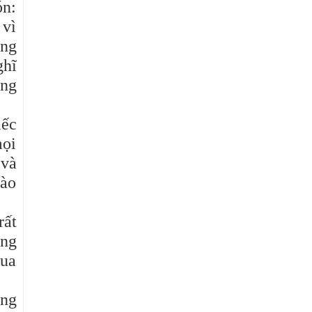
ón:
 vì
ông
ghĩ
ống
iếc
mọi
 và
vào
rất
ủng
qua
ung