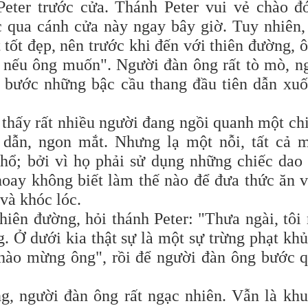
eter trước cửa. Thánh Peter vui vẻ chào đ
 qua cánh cửa này ngay bây giờ. Tuy nhiên,
 tốt đẹp, nên trước khi đến với thiên đường, 
 nếu ông muốn". Người đàn ông rất tò mò, n
ừ bước những bậc cầu thang đầu tiên dẫn xu
 thấy rất nhiều người đang ngồi quanh một ch
dẫn, ngon mắt. Nhưng lạ một nỗi, tất cả 
hổ; bởi vì họ phải sử dụng những chiếc dao
 hoay không biết làm thế nào để đưa thức ăn 
 và khóc lóc.
hiên đường, hỏi thánh Peter: "Thưa ngài, tôi 
. Ở dưới kia thật sự là một sự trừng phạt kh
Chào mừng ông", rồi để người đàn ông bước 
g, người đàn ông rất ngạc nhiên. Vẫn là kh