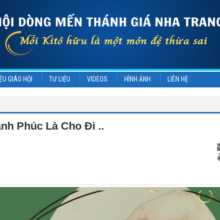
ỆU GIÁO HỘI
TƯ LIỆU
VIDEOS
HÌNH ẢNH
LIÊN HỆ
nh Phúc Là Cho Đi ..