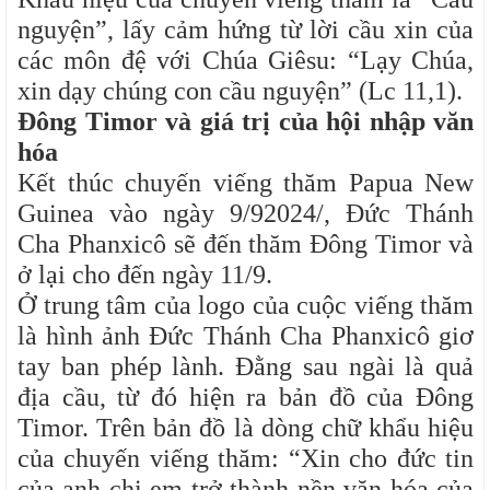
nguyện”, lấy cảm hứng từ lời cầu xin của
các môn đệ với Chúa Giêsu: “Lạy Chúa,
xin dạy chúng con cầu nguyện” (Lc 11,1).
Đông Timor và giá trị của hội nhập văn
hóa
Kết thúc chuyến viếng thăm Papua New
Guinea vào ngày 9/92024/, Đức Thánh
Cha Phanxicô sẽ đến thăm Đông Timor và
ở lại cho đến ngày 11/9.
Ở trung tâm của logo của cuộc viếng thăm
là hình ảnh Đức Thánh Cha Phanxicô giơ
tay ban phép lành. Đằng sau ngài là quả
địa cầu, từ đó hiện ra bản đồ của Đông
Timor. Trên bản đồ là dòng chữ khẩu hiệu
của chuyến viếng thăm: “Xin cho đức tin
của anh chị em trở thành nền văn hóa của