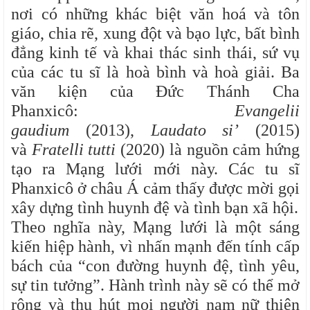
nơi có những khác biệt văn hoá và tôn
giáo, chia rẽ, xung đột và bạo lực, bất bình
đẳng kinh tế và khai thác sinh thái, sứ vụ
của các tu sĩ là hoà bình và hoà giải. Ba
văn kiện của Đức Thánh Cha
Phanxicô:
Evangelii
gaudium
(2013),
Laudato si’
(2015)
và
Fratelli tutti
(2020) là nguồn cảm hứng
tạo ra Mạng lưới mới này. Các tu sĩ
Phanxicô ở châu Á cảm thấy được mời gọi
xây dựng tình huynh đệ và tình bạn xã hội.
Theo nghĩa này, Mạng lưới là một sáng
kiến hiệp hành, vì nhấn mạnh đến tính cấp
bách của “con đường huynh đệ, tình yêu,
sự tin tưởng”. Hành trình này sẽ có thể mở
rộng và thu hút mọi người nam nữ thiện