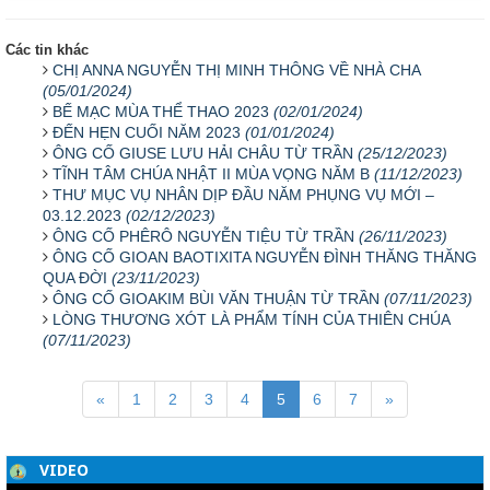
Các tin khác
CHỊ ANNA NGUYỄN THỊ MINH THÔNG VỀ NHÀ CHA
(05/01/2024)
BẾ MẠC MÙA THỂ THAO 2023
(02/01/2024)
ĐẾN HẸN CUỐI NĂM 2023
(01/01/2024)
ÔNG CỐ GIUSE LƯU HẢI CHÂU TỪ TRẦN
(25/12/2023)
TĨNH TÂM CHÚA NHẬT II MÙA VỌNG NĂM B
(11/12/2023)
THƯ MỤC VỤ NHÂN DỊP ĐẦU NĂM PHỤNG VỤ MỚI –
03.12.2023
(02/12/2023)
ÔNG CỐ PHÊRÔ NGUYỄN TIỆU TỪ TRẦN
(26/11/2023)
ÔNG CỐ GIOAN BAOTIXITA NGUYỄN ĐÌNH THĂNG THĂNG
QUA ĐỜI
(23/11/2023)
ÔNG CỐ GIOAKIM BÙI VĂN THUẬN TỪ TRẦN
(07/11/2023)
LÒNG THƯƠNG XÓT LÀ PHẨM TÍNH CỦA THIÊN CHÚA
(07/11/2023)
«
1
2
3
4
5
6
7
»
VIDEO