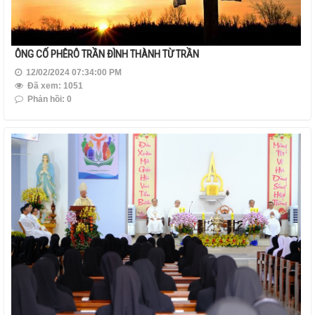
ÔNG CỐ PHÊRÔ TRẦN ĐÌNH THÀNH TỪ TRẦN
12/02/2024 07:34:00 PM
Đã xem: 1051
Phản hồi: 0