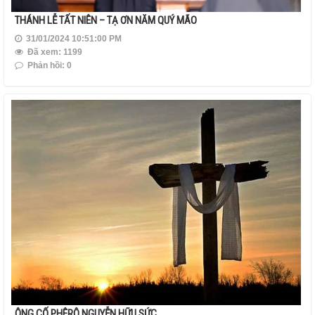
THÁNH LỄ TẤT NIÊN – TẠ ƠN NĂM QUÝ MÃO
31/01/2024 10:51:00 PM
Đã xem: 1199
Phản hồi: 0
ÔNG CỐ PHÊRÔ NGUYỄN HỮU SỨC