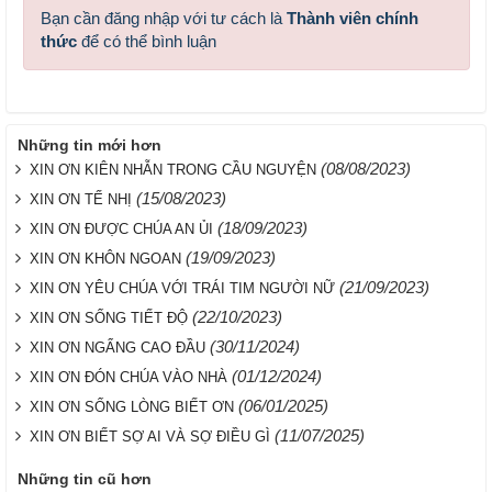
Bạn cần đăng nhập với tư cách là
Thành viên chính
thức
để có thể bình luận
Những tin mới hơn
(08/08/2023)
XIN ƠN KIÊN NHẪN TRONG CẦU NGUYỆN
(15/08/2023)
XIN ƠN TẾ NHỊ
(18/09/2023)
XIN ƠN ĐƯỢC CHÚA AN ỦI
(19/09/2023)
XIN ƠN KHÔN NGOAN
(21/09/2023)
XIN ƠN YÊU CHÚA VỚI TRÁI TIM NGƯỜI NỮ
(22/10/2023)
XIN ƠN SỐNG TIẾT ĐỘ
(30/11/2024)
XIN ƠN NGẨNG CAO ĐẦU
(01/12/2024)
XIN ƠN ĐÓN CHÚA VÀO NHÀ
(06/01/2025)
XIN ƠN SỐNG LÒNG BIẾT ƠN
(11/07/2025)
XIN ƠN BIẾT SỢ AI VÀ SỢ ĐIỀU GÌ
Những tin cũ hơn