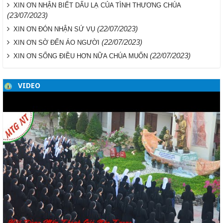
XIN ƠN NHẬN BIẾT DẤU LẠ CỦA TÌNH THƯƠNG CHÚA
(23/07/2023)
(22/07/2023)
XIN ƠN ĐÓN NHẬN SỨ VỤ
(22/07/2023)
XIN ƠN SỜ ĐẾN ÁO NGƯỜI
(22/07/2023)
XIN ƠN SỐNG ĐIỀU HƠN NỮA CHÚA MUỐN
VIDEO