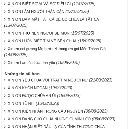
(11/07/2025)
XIN ƠN BIẾT SỢ AI VÀ SỢ ĐIỀU GÌ
(12/07/2025)
XIN ƠN LÀM NGƯỜI THÂN CẬN
XIN ƠN DÁM MẤT TẤT CẢ ĐỂ CÓ CHÚA LÀ TẤT CẢ
(13/07/2025)
(15/07/2025)
XIN ƠN TRỞ NÊN NGƯỜI BÉ MỌN
(16/07/2025)
XIN ƠN LUÔN BIẾT TÌM VỀ BÊN CHÚA
Xin ơn noi gưong Mẹ bước đi trong ơn gọi Mến Thánh Giá
(14/08/2025)
(16/08/2025)
Xin ơn Lan tỏa Lửa tình yêu
Những tin cũ hơn
(21/09/2023)
XIN ƠN YÊU CHÚA VỚI TRÁI TIM NGƯỜI NỮ
(19/09/2023)
XIN ƠN KHÔN NGOAN
(18/09/2023)
XIN ƠN ĐƯỢC CHÚA AN ỦI
(15/08/2023)
XIN ƠN TẾ NHỊ
(08/08/2023)
XIN ƠN KIÊN NHẪN TRONG CẦU NGUYỆN
(06/08/2023)
XIN ƠN DÂNG CHO CHÚA NHỮNG GÌ MÌNH CÓ
XIN ƠN NHẬN BIẾT DẤU LẠ CỦA TÌNH THƯƠNG CHÚA