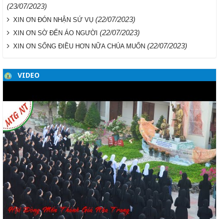
(23/07/2023)
(22/07/2023)
XIN ƠN ĐÓN NHẬN SỨ VỤ
(22/07/2023)
XIN ƠN SỜ ĐẾN ÁO NGƯỜI
(22/07/2023)
XIN ƠN SỐNG ĐIỀU HƠN NỮA CHÚA MUỐN
VIDEO