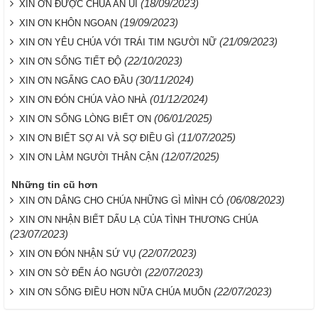
(18/09/2023)
XIN ƠN ĐƯỢC CHÚA AN ỦI
(19/09/2023)
XIN ƠN KHÔN NGOAN
(21/09/2023)
XIN ƠN YÊU CHÚA VỚI TRÁI TIM NGƯỜI NỮ
(22/10/2023)
XIN ƠN SỐNG TIẾT ĐỘ
(30/11/2024)
XIN ƠN NGẨNG CAO ĐẦU
(01/12/2024)
XIN ƠN ĐÓN CHÚA VÀO NHÀ
(06/01/2025)
XIN ƠN SỐNG LÒNG BIẾT ƠN
(11/07/2025)
XIN ƠN BIẾT SỢ AI VÀ SỢ ĐIỀU GÌ
(12/07/2025)
XIN ƠN LÀM NGƯỜI THÂN CẬN
Những tin cũ hơn
(06/08/2023)
XIN ƠN DÂNG CHO CHÚA NHỮNG GÌ MÌNH CÓ
XIN ƠN NHẬN BIẾT DẤU LẠ CỦA TÌNH THƯƠNG CHÚA
(23/07/2023)
(22/07/2023)
XIN ƠN ĐÓN NHẬN SỨ VỤ
(22/07/2023)
XIN ƠN SỜ ĐẾN ÁO NGƯỜI
(22/07/2023)
XIN ƠN SỐNG ĐIỀU HƠN NỮA CHÚA MUỐN