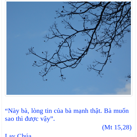
“Này bà, lòng tin của bà mạnh thật. Bà muốn
sao thì được vậy”.
(Mt 15,28)
Lạy Chúa,