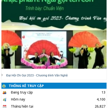
Đại Hội Ơn Gọi 2023 - Chương trình Văn Nghệ
THỐNG KÊ TRUY CẬP
Đang truy cập
13
Hôm nay
4,100
Tháng hiện tại
26,827