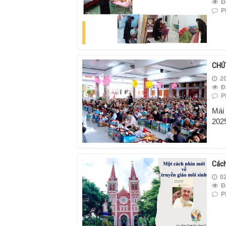
Đ
Ph
CHÚ
20
Đ
Ph
Mái
202
Cách
02
Đ
Ph