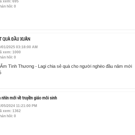
ã xem: 695
ản hồi: 0
T QUÀ ĐẦU XUÂN
/01/2025 03:18:00 AM
ã xem: 1000
ản hồi: 0
 Ấm Tình Thương - Lagi chia sẻ quà cho người nghèo đầu năm mới
5
 nhìn mới về truyền giáo môi sinh
/05/2024 11:21:00 PM
ã xem: 1362
ản hồi: 0