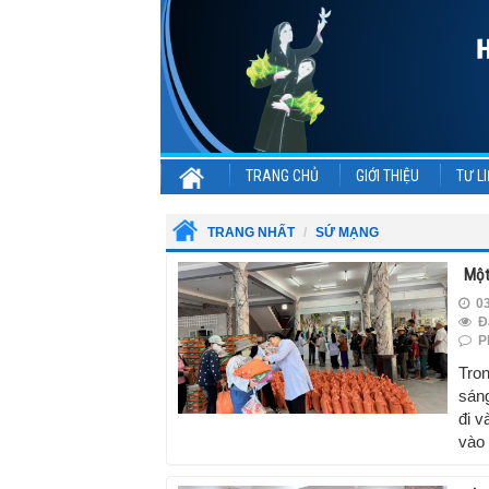
TRANG CHỦ
GIỚI THIỆU
TƯ LI
TRANG NHẤT
SỨ MẠNG
Một
03
Đ
Ph
Tron
sán
đi v
vào 