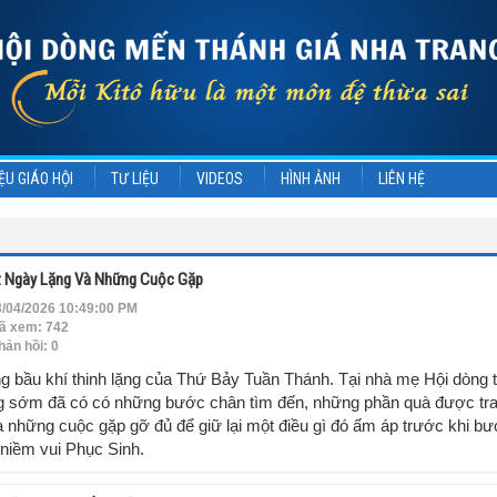
ỆU GIÁO HỘI
TƯ LIỆU
VIDEOS
HÌNH ẢNH
LIÊN HỆ
 Ngày Lặng Và Những Cuộc Gặp
/04/2026 10:49:00 PM
ã xem: 742
ản hồi: 0
g bầu khí thinh lặng của Thứ Bảy Tuần Thánh. Tại nhà mẹ Hội dòng 
g sớm đã có có những bước chân tìm đến, những phần quà được tr
à những cuộc gặp gỡ đủ để giữ lại một điều gì đó ấm áp trước khi b
niềm vui Phục Sinh.