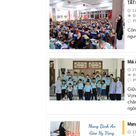
TẤT
12
Đ
Ph
Cộn
ngư
Mái 
23
Đ
Ph
Giữa
Vọn
chăm
ngôn
Mang
17