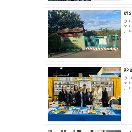
KÝ 
18
Đ
Ph
ẤP 
21
Đ
Ph