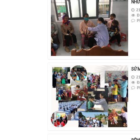
NHỮ
21
Đ
Ph
SỨ 
21
Đ
Ph