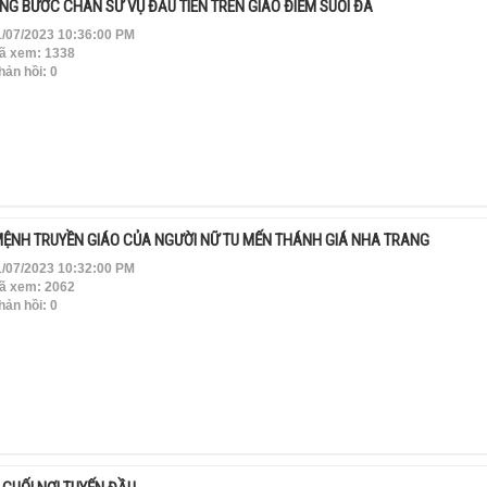
NG BƯỚC CHÂN SỨ VỤ ĐẦU TIÊN TRÊN GIÁO ĐIỂM SUỐI ĐÁ
/07/2023 10:36:00 PM
ã xem: 1338
ản hồi: 0
MỆNH TRUYỀN GIÁO CỦA NGƯỜI NỮ TU MẾN THÁNH GIÁ NHA TRANG
/07/2023 10:32:00 PM
ã xem: 2062
ản hồi: 0