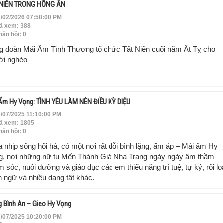
 NIÊN TRONG HỒNG ÂN
/02/2026 07:58:00 PM
ã xem: 388
ản hồi: 0
g đoàn Mái Ấm Tình Thương tổ chức Tất Niên cuối năm Ất Tỵ cho
ời nghèo
Ấm Hy Vọng: TÌNH YÊU LÀM NÊN ĐIỀU KỲ DIỆU
/07/2025 11:10:00 PM
ã xem: 1805
ản hồi: 0
 nhịp sống hối hả, có một nơi rất đỗi bình lặng, ấm áp – Mái ấm Hy
g, nơi những nữ tu Mến Thánh Giá Nha Trang ngày ngày âm thầm
 sóc, nuôi dưỡng và giáo dục các em thiểu năng trí tuệ, tự kỷ, rối l
 ngữ và nhiều dạng tật khác.
 Bình An – Gieo Hy Vọng
/07/2025 10:20:00 PM