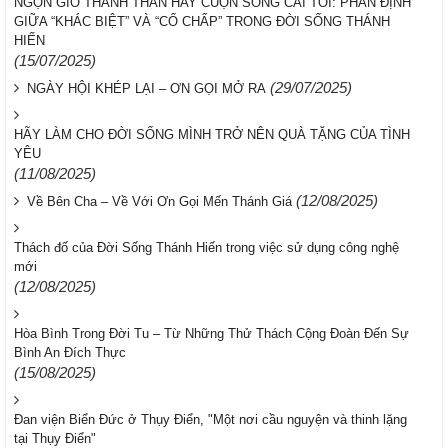
NGỌN GIÓ THÁNH THẦN HAY CUỘN SÓNG CÁI TÔI: PHÂN ĐỊNH
GIỮA “KHÁC BIỆT” VÀ “CỐ CHẤP” TRONG ĐỜI SỐNG THÁNH
HIẾN
(15/07/2025)
(29/07/2025)
NGÀY HỘI KHÉP LẠI – ƠN GỌI MỞ RA
HÃY LÀM CHO ĐỜI SỐNG MÌNH TRỞ NÊN QUÀ TẶNG CỦA TÌNH
YÊU
(11/08/2025)
(12/08/2025)
Về Bên Cha – Về Với Ơn Gọi Mến Thánh Giá
Thách đố của Đời Sống Thánh Hiến trong việc sử dụng công nghệ
mới
(12/08/2025)
Hòa Bình Trong Đời Tu – Từ Những Thử Thách Cộng Đoàn Đến Sự
Bình An Đích Thực
(15/08/2025)
Đan viện Biển Đức ở Thụy Điển, "Một nơi cầu nguyện và thinh lặng
tại Thụy Điển"