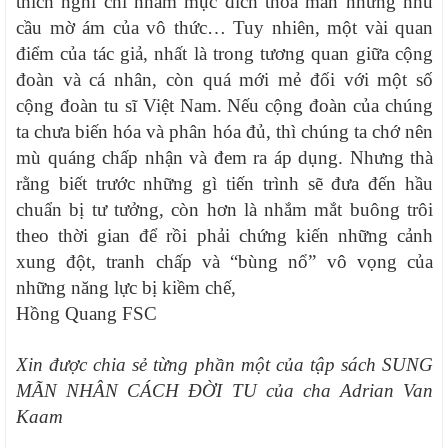
thích nghi chỉ nhằm mục đích thỏa mãn những nhu
cầu mờ ám của vô thức… Tuy nhiên, một vài quan
điểm của tác giả, nhất là trong tương quan giữa cộng
đoàn và cá nhân, còn quá mới mẻ đối với một số
cộng đoàn tu sĩ Việt Nam. Nếu cộng đoàn của chúng
ta chưa biến hóa và phân hóa đủ, thì chúng ta chớ nên
mù quáng chấp nhận và đem ra áp dụng. Nhưng thà
rằng biết trước những gì tiến trình sẽ đưa đến hầu
chuẩn bị tư tưởng, còn hơn là nhắm mắt buông trôi
theo thời gian để rồi phải chứng kiến những cảnh
xung đột, tranh chấp và “bùng nổ” vô vọng của
những năng lực bị kiềm chế,
Hồng Quang FSC
Xin được chia sẻ từng phần một của tập sách SUNG
MÃN NHÂN CÁCH ĐỜI TU của cha Adrian Van
Kaam