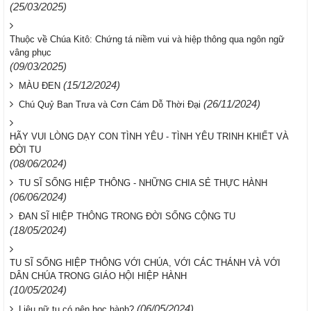
(25/03/2025)
Thuộc về Chúa Kitô: Chứng tá niềm vui và hiệp thông qua ngôn ngữ
vâng phục
(09/03/2025)
(15/12/2024)
MÀU ĐEN
(26/11/2024)
Chú Quỷ Ban Trưa và Cơn Cám Dỗ Thời Đại
HÃY VUI LÒNG DẠY CON TÌNH YÊU - TÌNH YÊU TRINH KHIẾT VÀ
ĐỜI TU
(08/06/2024)
TU SĨ SỐNG HIỆP THÔNG - NHỮNG CHIA SẺ THỰC HÀNH
(06/06/2024)
ĐAN SĨ HIỆP THÔNG TRONG ĐỜI SỐNG CỘNG TU
(18/05/2024)
TU SĨ SỐNG HIỆP THÔNG VỚI CHÚA, VỚI CÁC THÁNH VÀ VỚI
DÂN CHÚA TRONG GIÁO HỘI HIỆP HÀNH
(10/05/2024)
(06/05/2024)
Liệu nữ tu có nên học hành?