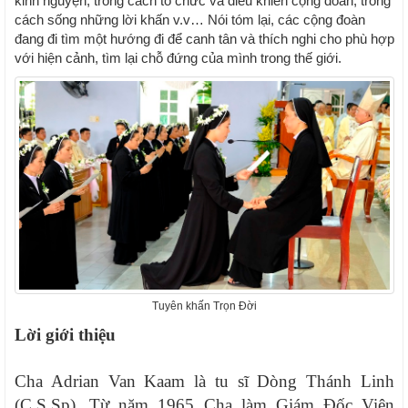
kinh nguyện, trong cách tổ chức và điều khiển cộng đoàn, trong
cách sống những lời khấn v.v… Nói tóm lại, các cộng đoàn
đang đi tìm một hướng đi để canh tân và thích nghi cho phù hợp
với hiện cảnh, tìm lại chỗ đứng của mình trong thế giới.
Tuyên khấn Trọn Đời
Lời giới thiệu
Cha Adrian Van Kaam là tu sĩ Dòng Thánh Linh
(C.S.Sp). Từ năm 1965 Cha làm Giám Đốc Viện