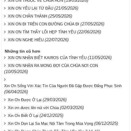
(19/05/2026)
XIN ƠN THUỘC VỀ CHÚA HƠN
(21/05/2026)
XIN ƠN YÊU LẠI TỪ ĐẦU
(25/05/2026)
XIN ƠN CHÂN THÀNH
(27/05/2026)
XIN ƠN ĐI TRÊN CON ĐƯỜNG CHÚA ĐI
(22/06/2026)
XIN ƠN TÌM THẤY LỐI HẸP TÌNH YÊU
(22/07/2026)
XIN ƠN NGHE HIỂU
Những tin cũ hơn
(11/05/2026)
XIN ƠN NHẬN BIẾT KAIROS CỦA TÌNH YÊU
XIN ƠN NHẬN RA MONG ĐỢI CỦA CHÚA NƠI CON
(10/05/2026)
Xin Ơn Sống Với Xác Tín Của Người Đã Gặp Được Đấng Phục Sinh
(06/04/2026)
(29/03/2026)
Xin Ơn Được Ở Lại
(02/03/2026)
Xin ơn được lên núi với Chúa
(24/12/2025)
Xin Ơn Biết Ở Lại
(06/12/2025)
Xin Ơn Dọn Lại Sa Mạc Nội Tâm Trong Mùa Vọng