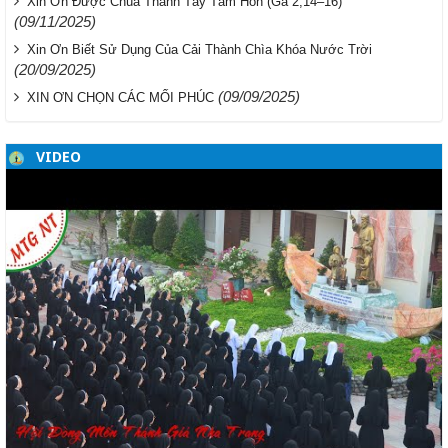
Xin Ơn Được Chúa Thanh Tẩy Tâm Hồn (Ga 2,14–16)
(09/11/2025)
Xin Ơn Biết Sử Dụng Của Cải Thành Chìa Khóa Nước Trời
(20/09/2025)
(09/09/2025)
XIN ƠN CHỌN CÁC MỐI PHÚC
VIDEO