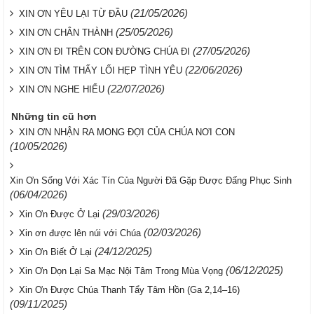
(21/05/2026)
XIN ƠN YÊU LẠI TỪ ĐẦU
(25/05/2026)
XIN ƠN CHÂN THÀNH
(27/05/2026)
XIN ƠN ĐI TRÊN CON ĐƯỜNG CHÚA ĐI
(22/06/2026)
XIN ƠN TÌM THẤY LỐI HẸP TÌNH YÊU
(22/07/2026)
XIN ƠN NGHE HIỂU
Những tin cũ hơn
XIN ƠN NHẬN RA MONG ĐỢI CỦA CHÚA NƠI CON
(10/05/2026)
Xin Ơn Sống Với Xác Tín Của Người Đã Gặp Được Đấng Phục Sinh
(06/04/2026)
(29/03/2026)
Xin Ơn Được Ở Lại
(02/03/2026)
Xin ơn được lên núi với Chúa
(24/12/2025)
Xin Ơn Biết Ở Lại
(06/12/2025)
Xin Ơn Dọn Lại Sa Mạc Nội Tâm Trong Mùa Vọng
Xin Ơn Được Chúa Thanh Tẩy Tâm Hồn (Ga 2,14–16)
(09/11/2025)