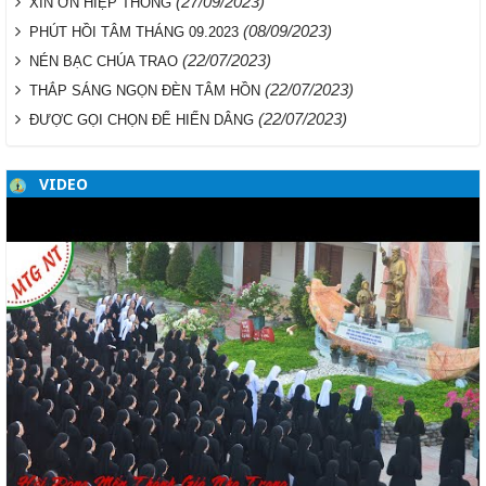
(27/09/2023)
XIN ƠN HIỆP THÔNG
(08/09/2023)
PHÚT HỒI TÂM THÁNG 09.2023
(22/07/2023)
NÉN BẠC CHÚA TRAO
(22/07/2023)
THẮP SÁNG NGỌN ĐÈN TÂM HỒN
(22/07/2023)
ĐƯỢC GỌI CHỌN ĐỂ HIẾN DÂNG
VIDEO