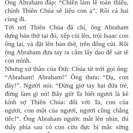
Ông Abraham đáp: “Chiên làm lễ toàn thiêu,
chính Thiên Chúa sẽ liệu con ạ”. Rồi cả hai
cùng đi.
Tới nơi Thiên Chúa đã chỉ, ông Abraham
dựng bàn thờ tại đó, xếp củi lên, trói Isaac con
ông lại, và đặt lên bàn thờ, trên đống củi. Rồi
ông Abraham đưa tay ra cầm lấy dao để sát tế
con mình.
Nhưng sứ thần của Đức Chúa từ trời gọi ông:
“Abraham! Abraham!” Ông thưa: “Dạ, con
đây!”. Người nói: “Đừng giơ tay hại đứa trẻ,
đừng làm gì nó! Bây giờ Ta biết ngươi là kẻ
kính sợ Thiên Chúa: đối với Ta, con của
ngươi, con một của ngươi, ngươi cũng chẳng
tiếc!”. Ông Abraham ngước mắt lên nhìn, thì
thấy phía sau có con cừu đực bị mắc sừng