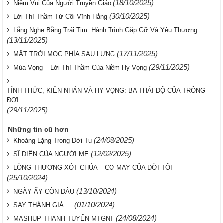
(18/10/2025)
Niềm Vui Của Người Truyền Giáo
(30/10/2025)
Lời Thì Thầm Từ Cõi Vĩnh Hằng
Lắng Nghe Bằng Trái Tim: Hành Trình Gặp Gỡ Và Yêu Thương
(13/11/2025)
(17/11/2025)
MẶT TRỜI MỌC PHÍA SAU LƯNG
(29/11/2025)
Mùa Vọng – Lời Thì Thầm Của Niềm Hy Vọng
TỈNH THỨC, KIÊN NHẪN VÀ HY VỌNG: BA THÁI ĐỘ CỦA TRÔNG
ĐỢI
(29/11/2025)
Những tin cũ hơn
(24/08/2025)
Khoảng Lặng Trong Đời Tu
(12/02/2025)
SĨ DIỆN CỦA NGƯỜI MẸ
LÒNG THƯƠNG XÓT CHÚA – CƠ MAY CỦA ĐỜI TÔI
(25/10/2024)
(13/10/2024)
NGÀY ẤY CÒN ĐÂU
(01/10/2024)
SAY THÁNH GIÁ….
(24/08/2024)
MASHUP THANH TUYỂN MTGNT