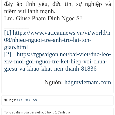
đầy ắp tình yêu, đức tin, sự nghiệp và
niềm vui lành mạnh.
Lm. Giuse Phạm Đình Ngọc SJ
________
[1]
https://www.vaticannews.va/vi/world/ne
08/nhieu-nguoi-tre-anh-tro-lai-ton-
giao.html
[2]
https://tgpsaigon.net/bai-viet/duc-leo-
xiv-moi-goi-nguoi-tre-ket-hiep-voi-chua-
giesu-va-khao-khat-nen-thanh-81836
Nguồn:
hdgmvietnam.com
Tags:
GOC HỌC TẬP
Tổng số điểm của bài viết là: 5 trong 1 đánh giá