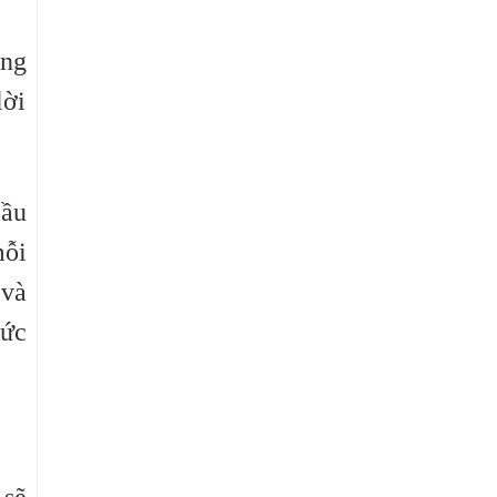
ọng
lời
cầu
mỗi
 và
đức