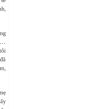
 sẽ
nh,
ùng
ne…
tôi
 đã
âm,
 mẹ
 ấy