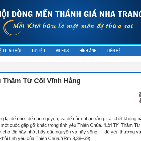
ỆU GIÁO HỘI
TƯ LIỆU
VIDEOS
HÌNH ẢNH
LIÊN HỆ
ì Thầm Từ Cõi Vĩnh Hằng
g lại để nhớ, để cầu nguyện, và để cảm nhận rằng: cái chết không b
 một cuộc gặp gỡ khác trong tình yêu Thiên Chúa. “Lời Thì Thầm Từ
à cho tôi: hãy nhớ, hãy cầu nguyện và hãy sống — để yêu thương và
 khỏi tình yêu của Thiên Chúa.”(Rm 8,38–39)