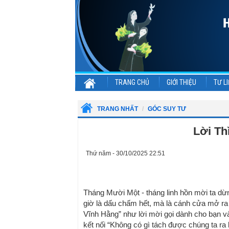
TRANG CHỦ
GIỚI THIỆU
TƯ LI
TRANG NHẤT
GÓC SUY TƯ
Lời Th
Thứ năm - 30/10/2025 22:51
Tháng Mười Một - tháng linh hồn mời ta dừn
giờ là dấu chấm hết, mà là cánh cửa mở ra
Vĩnh Hằng” như lời mời gọi dành cho bạn v
kết nối “Không có gì tách được chúng ta ra