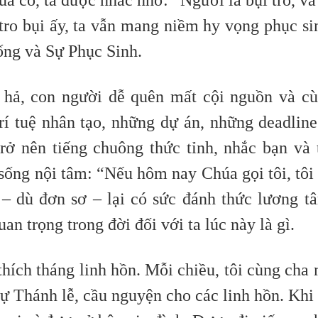
 cố, ta được nhắc nhở: “Ngươi là bụi tro, và
 tro bụi ấy, ta vẫn mang niềm hy vọng phục si
ống và Sự Phục Sinh.
i hả, con người dễ quên mất cội nguồn và c
rí tuệ nhân tạo, những dự án, những deadli
trở nên tiếng chuông thức tỉnh, nhắc bạn và 
 sống nội tâm: “Nếu hôm nay Chúa gọi tôi, tôi
– dù đơn sơ – lại có sức đánh thức lương t
uan trọng trong đời đối với ta lúc này là gì.
thích tháng linh hồn. Mỗi chiều, tôi cùng cha
dự Thánh lễ, cầu nguyện cho các linh hồn. Khi