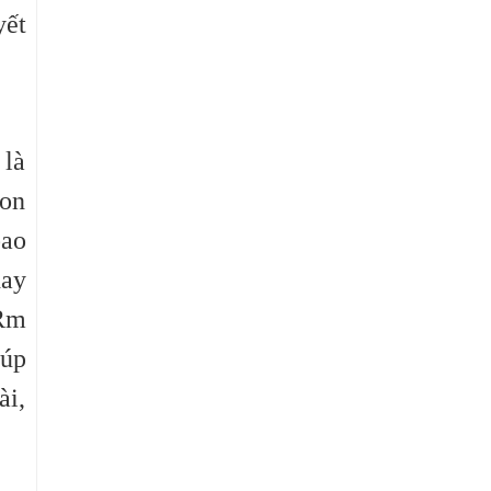
yết
 là
con
bao
hay
(Rm
iúp
ài,