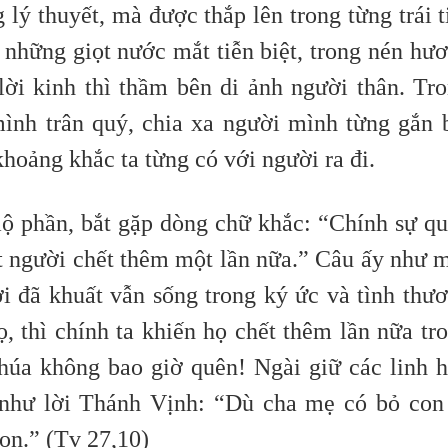
lý thuyết, mà được thắp lên trong từng trái 
 những giọt nước mắt tiễn biệt, trong nén hư
 lời kinh thì thầm bên di ảnh người thân. Tr
ình trân quý, chia xa người mình từng gắn 
khoảng khắc ta từng có với người ra đi.
ộ phần, bắt gặp dòng chữ khắc: “Chính sự q
ết người chết thêm một lần nữa.” Câu ấy như 
i đã khuất vẫn sống trong ký ức và tình thư
, thì chính ta khiến họ chết thêm lần nữa tr
húa không bao giờ quên! Ngài giữ các linh 
 như lời Thánh Vịnh: “Dù cha mẹ có bỏ con
on.” (Tv 27,10)