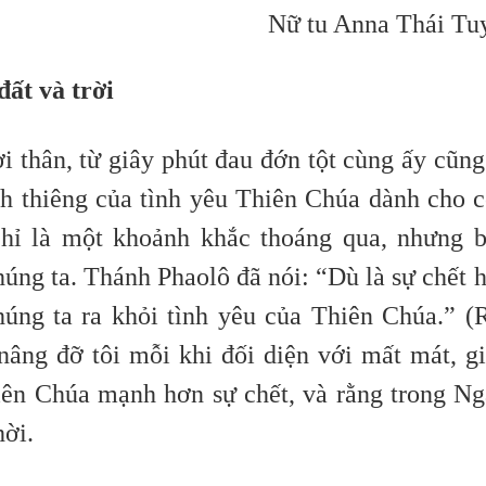
Nữ tu Anna Thái Tu
ất và trời
i thân, từ giây phút đau đớn tột cùng ấy cũng
nh thiêng của tình yêu Thiên Chúa dành cho 
chỉ là một khoảnh khắc thoáng qua, nhưng 
húng ta. Thánh Phaolô đã nói: “Dù là sự chết 
húng ta ra khỏi tình yêu của Thiên Chúa.” 
nâng đỡ tôi mỗi khi đối diện với mất mát, g
hiên Chúa mạnh hơn sự chết, và rằng trong Ng
hời.