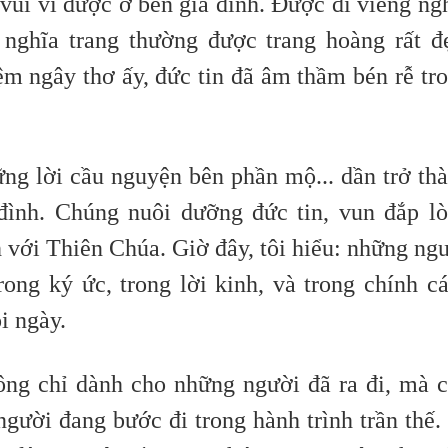
 vui vì được ở bên gia đình. Được đi viếng ng
 nghĩa trang thường được trang hoàng rất đ
m ngây thơ ấy, đức tin đã âm thầm bén rễ tr
ững lời cầu nguyện bên phần mộ... dần trở th
 đình. Chúng nuôi dưỡng đức tin, vun đắp l
h với Thiên Chúa. Giờ đây, tôi hiểu: những ng
ong ký ức, trong lời kinh, và trong chính c
i ngày.
ông chỉ dành cho những người đã ra đi, mà 
gười đang bước đi trong hành trình trần thế.