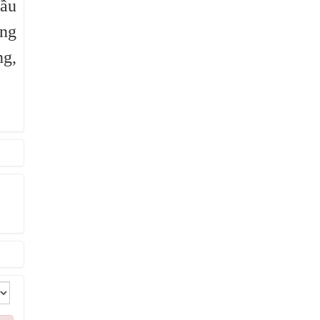
cầu
ong
ng,