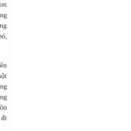
tim
ơng
ong
bó,
uên
một
ơng
ong
hồn
 đi