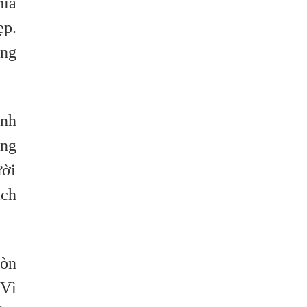
hĩa
ẹp.
ong
ành
òng
ười
ách
còn
 Vì