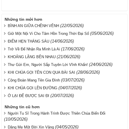
Những tin mới hơn
(22/05/2026)
BÌNH AN GIỮA CHÊNH VÊNH
(05/06/2026)
Giữ Một Nội Vi Cho Tâm Hồn Trong Thời Đại Số
(14/06/2026)
ĐIỂM HẸN THÁNG SÁU
(17/06/2026)
Trở Về Để Nhận Ra Mình Là Ai
(21/06/2026)
KHOẢNG LẶNG BÊN NHAU
(24/06/2026)
Thư Gửi Em, Người Sắp Tuyên Lời Vĩnh Khấn!
(28/06/2026)
KHI CHÚA GỌI TÊN CON QUA BÀI SAI
(03/07/2026)
Cộng Đoàn Mang Tên Gia Đình
(04/07/2026)
KHI CHÚA GỌI LÊN ĐƯỜNG
(20/07/2026)
Ở LẠI ĐỂ ĐƯỢC SAI ĐI
Những tin cũ hơn
Người Tu Sĩ Trong Hành Trình Được Thiên Chúa Biến Đổi
(10/05/2026)
(04/05/2026)
Dâng Mẹ Một Đời Xin Vâng