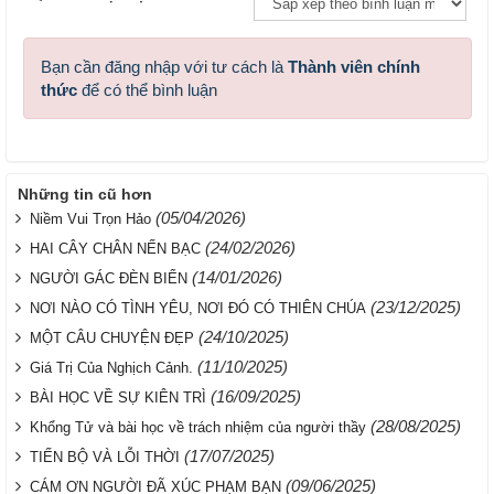
Bạn cần đăng nhập với tư cách là
Thành viên chính
thức
để có thể bình luận
Những tin cũ hơn
(05/04/2026)
Niềm Vui Trọn Hảo
(24/02/2026)
HAI CÂY CHÂN NẾN BẠC
(14/01/2026)
NGƯỜI GÁC ĐÈN BIỂN
(23/12/2025)
NƠI NÀO CÓ TÌNH YÊU, NƠI ĐÓ CÓ THIÊN CHÚA
(24/10/2025)
MỘT CÂU CHUYỆN ĐẸP
(11/10/2025)
Giá Trị Của Nghịch Cảnh.
(16/09/2025)
BÀI HỌC VỀ SỰ KIÊN TRÌ
(28/08/2025)
Khổng Tử và bài học về trách nhiệm của người thầy
(17/07/2025)
TIẾN BỘ VÀ LỖI THỜI
(09/06/2025)
CÁM ƠN NGƯỜI ĐÃ XÚC PHẠM BẠN