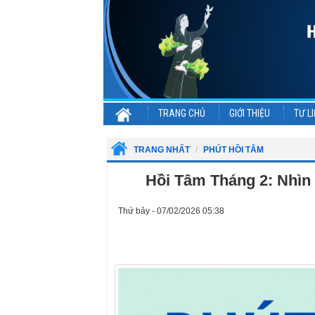
TRANG CHỦ
GIỚI THIỆU
TƯ LI
TRANG NHẤT
PHÚT HỒI TÂM
Hồi Tâm Tháng 2: Nhìn
Thứ bảy - 07/02/2026 05:38