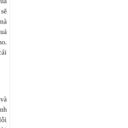
của
 sẽ
 mà
quả
ho.
cái
 và
ính
lỗi