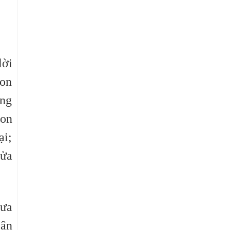
lời
con
ừng
con
ại;
sửa
hưa
 ân