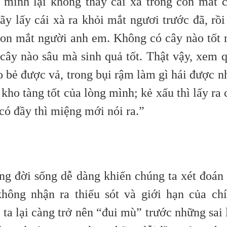
h mình lại không thấy cái xà trong con mắt 
y lấy cái xà ra khỏi mắt ngươi trước đã, rồi
 con mắt người anh em.
Không có cây nào tốt
 cây nào sâu mà sinh quả tốt. Thật vậy, xem 
ao bẻ được vả, trong bụi rậm làm gì hái được n
ừ kho tàng tốt của lòng mình; kẻ xấu thì lấy ra 
có đầy thì miệng mới nói ra.”
ong đời sống dễ dàng khiến chúng ta xét đoán
hông nhận ra thiếu sót và giới hạn của ch
ta lại càng trở nên “đui mù” trước những sai 