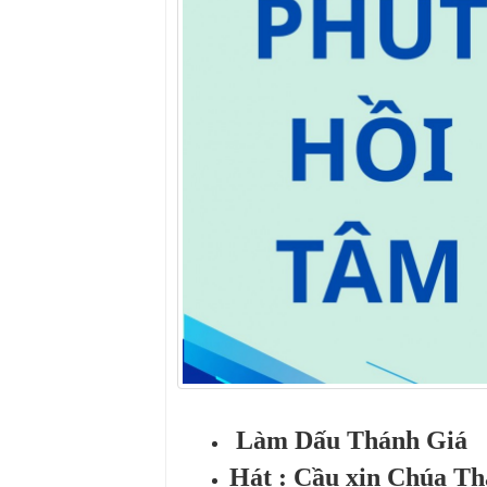
Làm Dấu Thánh Giá
Hát : Cầu xin Chúa 