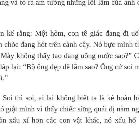
sáng và tỏ ra am tường những lỗi lầm của anh 
n kể rằng: Một hôm, con tê giác đang đi u
h chòe đang hót trên cành cây. Nó bực mình t
! Mày không thấy tao đang uống nước sao?” 
đáp lại: “Bộ ông đẹp đẽ lắm sao? Ông cứ soi 
t.”
Soi thì soi, ai lại không biết ta là kẻ hoàn h
ó giật mình vì thấy chiếc sừng quái dị nằm n
òn xấu xí hơn các con vật khác, nó xấu hổ