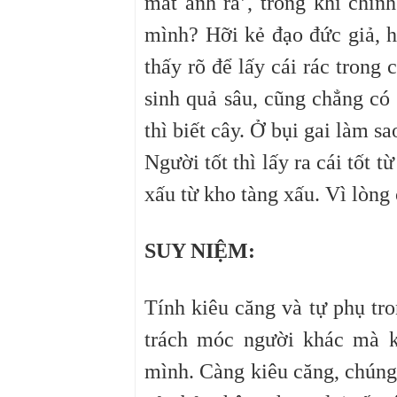
mắt anh ra’, trong khi chín
mình? Hỡi kẻ đạo đức giả, hã
thấy rõ để lấy cái rác trong
sinh quả sâu, cũng chẳng có
thì biết cây. Ở bụi gai làm s
Người tốt thì lấy ra cái tốt t
xấu từ kho tàng xấu. Vì lòng 
SUY NIỆM:
Tính kiêu căng và tự phụ tr
trách móc người khác mà k
mình. Càng kiêu căng, chúng 