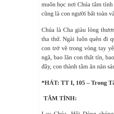
muốn học nơi Chúa tâm tình 
cũng là con người bất toàn và
Chúa là Cha giàu lòng thươn
tha thứ. Ngài luôn quên đi q
con trở về trong vòng tay y
ngã, bao lần con thất tín, b
đây, con thành tâm ăn năn sám
*HÁT: TT I, 105 – Trong T
TÂM TÌNH:
Lạy Chúa, Hội Dòng chúng