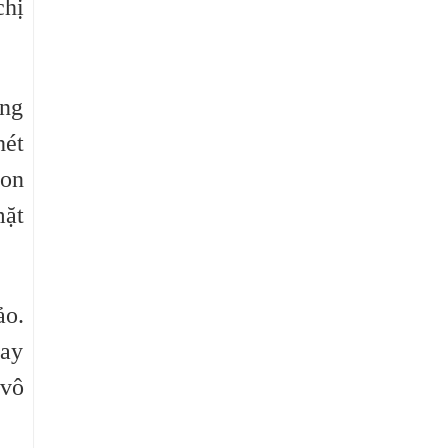
chị
ống
hét
Con
mặt
ảo.
gay
 vô