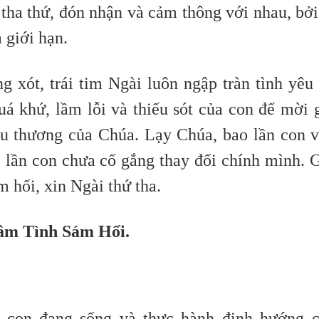
tha thứ, đón nhận và cảm thông với nhau, bởi
 giới hạn.
g xót, trái tim Ngài luôn ngập tràn tình yêu
uá khứ, lầm lỗi và thiếu sót của con để mời 
êu thương của Chúa. Lạy Chúa, bao lần con 
ao lần con chưa cố gắng thay đổi chính mình. 
 hối, xin Ngài thứ tha.
âm Tình Sám Hối.
 con đang sống và thực hành định hướng 