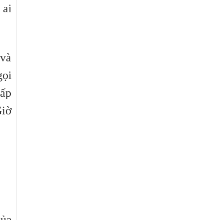
 ai
 và
gọi
vấp
Giờ
của