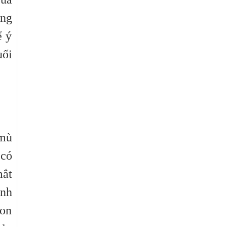
ong
ể ý
uối
 mù
 có
mắt
anh
con