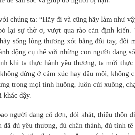
hể để săn sóc và giúp đỡ người bị nạn.
với chúng ta: “Hãy đi
và cũng hãy làm như vậ
bỏ lại sự thờ ơ, vượt qua rào cản định kiến.
hãy sống lòng thương xót bằng đôi tay, đôi 
ành động cụ thể với những con người đang s
ính khi ta thực hành yêu thương, ta mới thực
 không dừng ở cảm xúc hay đầu môi, không 
hưng trong mọi tình huống, luôn cúi xuống, c
i khác dậy.
ao người đang cô đơn, đói khát, thiếu thốn đ
 đã đủ yêu thương, đủ chân thành, đủ tinh tế