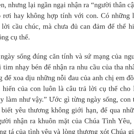
n, nhưng lại ngần ngại nhận ra “người thân c
ỏ rơi hay không hợp tính với con. Có những 
 lời cầu chúc, mà chưa đủ can đảm để thể h
ng cụ thể.
 ngày sống đúng căn tính và sứ mạng của ng
i tim nhạy bén để nhận ra nhu cầu của tha nh
ng để xoa dịu những nỗi đau của anh chị em đ
 hiến của con luôn là câu trả lời cụ thể cho 
ãy làm như vậy.” Ước gì từng ngày sống, con 
 biết yêu thương không giới hạn, để qua nh
gười nhận ra khuôn mặt của Chúa Tình Yêu,
ng tá của tình yêu và lòng thương xót Chúa g