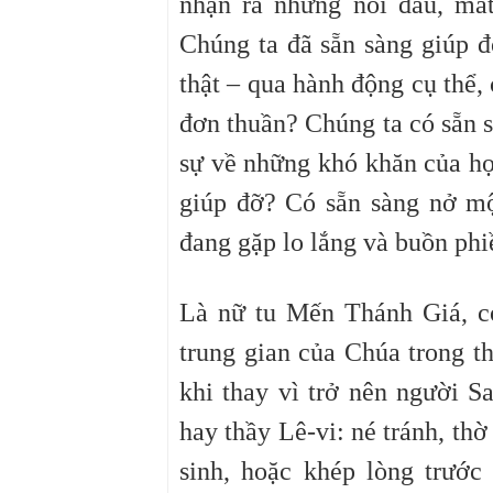
nhận ra những nỗi đau, mấ
Chúng ta đã sẵn sàng giúp đ
thật – qua hành động cụ thể,
đơn thuần? Chúng ta có sẵn 
sự về những khó khăn của họ
giúp đỡ? Có sẵn sàng nở mộ
đang gặp lo lắng và buồn phi
Là nữ tu Mến Thánh Giá, c
trung gian của Chúa trong t
khi thay vì trở nên người Sa
hay thầy Lê-vi: né tránh, thờ
sinh, hoặc khép lòng trướ