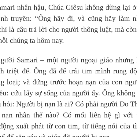
mari nhân hậu, Chúa Giêsu không dừng lại ở
ệnh truyền: “Ông hãy đi, và cũng hãy làm 
ỉ là câu trả lời cho người thông luật, mà còn
mỗi chúng ta hôm nay.
gười Samari – một người ngoại giáo nhưng 
h triệt để. Ông đã để trái tim mình rung đ
g loại; và đứng trước hoạn nạn của con ngư
ều: cứu lấy sự sống của người ấy. Ông không
u hỏi: Người bị nạn là ai? Có phải người Do T
nạn nhân thế nào? Có mối liên hệ gì với 
ng xuất phát từ con tim, từ tiếng nói của t