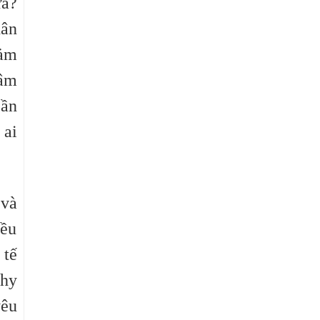
ưa?
hân
cảm
tâm
cần
 ai
 và
iều
 tế
 hy
yêu