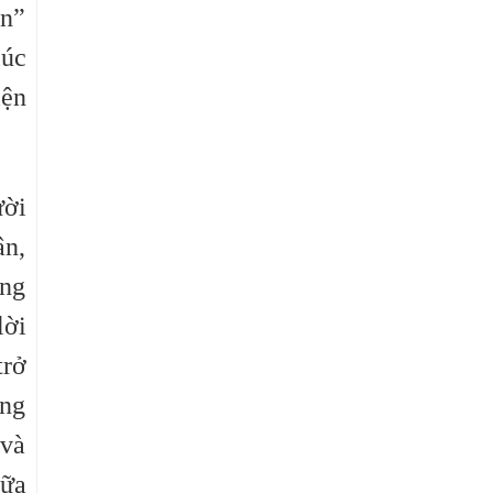
ận”
lúc
iện
ười
ân,
ồng
lời
trở
ững
 và
iữa