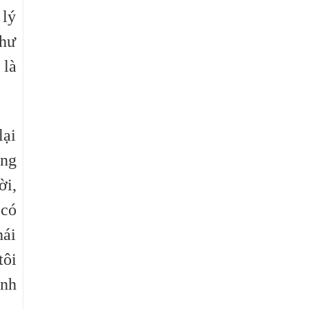
 lý
như
 là
lại
ộng
ời,
 có
hái
tôi
ình