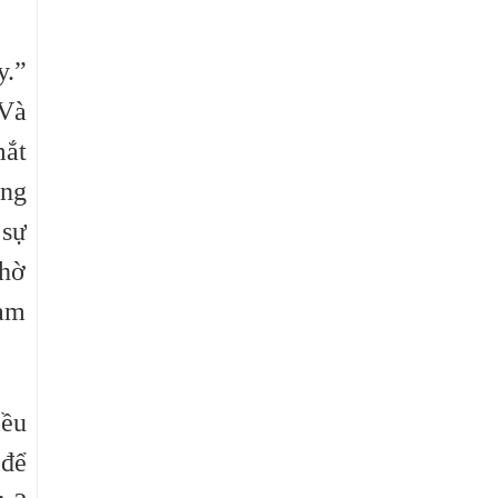
y.”
 Và
mắt
ống
 sự
chờ
hạm
iều
 để