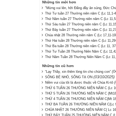
Những tin mới hơn
"Mừng vui lên, hỡi Đấng đầy ân sủng, Đức Chú
Thứ Tư tuần 27 Thường niên năm C (Lc 11,1-4
Thứ Năm tuần 27 Thường niên năm C (Lc 11,5
Thứ Sáu tuần 27 Thường niên năm C (Lc 11,15
Thứ Bảy tuần 27 Thường niên năm C (Lc 11,27
Chúa nhật 28 Thường niên năm C (Lc 17,11-19
Thứ Hai tuần 28 Thường niên năm C (Lc 11,29
Thứ Ba tuần 28 Thường niên năm C (Lc 11, 37
Thứ Tư Tuần 28 Thường Niên Năm C (Lc 11,42
Thứ Năm Tuần 28 Thường Niên Năm C (Lc 11,
Những tin cũ hơn
(0
“Lạy Thầy, xin thêm lòng tin cho chúng con”
(03/10/2025)
SỐNG BÉ NHỎ, SỐNG TẠ ƠN
(
Niềm vui của tôi là được thuộc về Chúa Ki-tô
THỨ 6 TUẦN 26 THƯỜNG NIÊN NĂM C (Lc 10,
THỨ 5 TUẦN 26 THƯỜNG NIÊN NĂM C (Mt18,
THỨ 4 TUẦN 26 THƯƠNG NIÊN NĂM C(Mt 18,
THỨ BA TUẦN 26 THƯỜNG NIÊN NĂM C(Lc 9,
CHÚA NHẬT 26 THƯỜNG NIÊN NĂM C( Lc 16,
THỨ BẢY TUẦN 25 THƯỜNG NIÊN NĂM C (Lc 