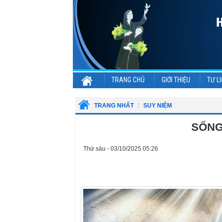
TRANG CHỦ
GIỚI THIỆU
TƯ LI
TRANG NHẤT
SUY NIỆM
SỐNG
Thứ sáu - 03/10/2025 05:26