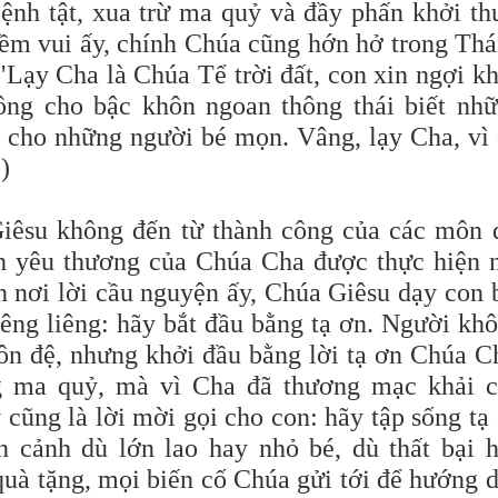
ệnh tật, xua trừ ma quỷ và đầy phấn khởi th
iềm vui ấy, chính Chúa cũng hớn hở trong Th
 "Lạy Cha là Chúa Tể trời đất, con xin ngợi k
ông cho bậc khôn ngoan thông thái biết nh
i cho những người bé mọn. Vâng, lạy Cha, vì
)
iêsu không đến từ thành công của các môn 
nh yêu thương của
Chúa
Cha được thực hiện 
 nơi lời cầu nguyện ấy, Chúa Giêsu dạy con 
iêng liêng: hãy bắt đầu bằng tạ ơn. Người kh
n đệ, nhưng khởi đầu bằng lời
tạ ơn Chúa C
g ma quỷ, mà vì Cha đã thương mạc khải 
 cũng là lời
mời gọi
cho con: hãy tập sống tạ
n cảnh dù lớn lao hay nhỏ bé, dù thất bại 
quà tặng
, mọi
biến cố Chúa gửi tới để hướng 