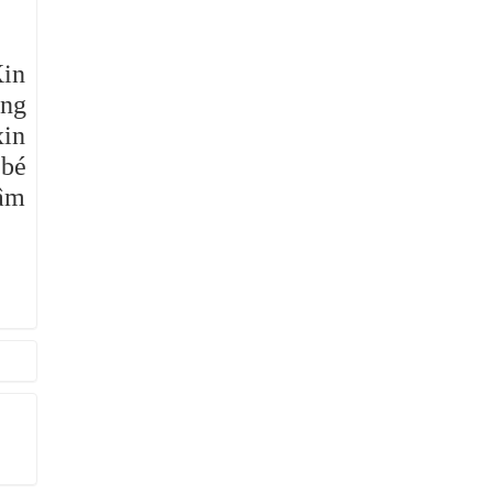
Xin
òng
xin
 bé
 âm