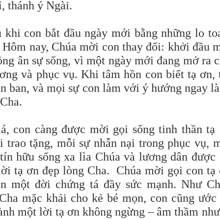
ỉ, thánh ý Ngài
.
 khi con bắt đầu ngày mới bằng những lo to
 Hôm nay, Chúa mời con thay đổi: khởi đầu 
hồng ân sự sống, vì một ngày mới đang mở ra 
ơng và phục vụ. Khi tâm hồn con biết tạ ơn, 
ân ban, và mọi sự con làm với ý hướng ngay l
 Cha.
, con càng được mời gọi sống tinh thần tạ
i trao tặng, mỗi sự nhẫn nại trong phục vụ, 
tín hữu sống xa lìa Chúa và lương dân được
 lời tạ ơn đẹp lòng Cha. Chúa mời gọi con tạ
n một đời chứng tá đầy sức mạnh. Như C
 Cha mặc khải cho kẻ bé mọn, con cũng ước
thành một lời tạ ơn không ngừng – âm thầm nh