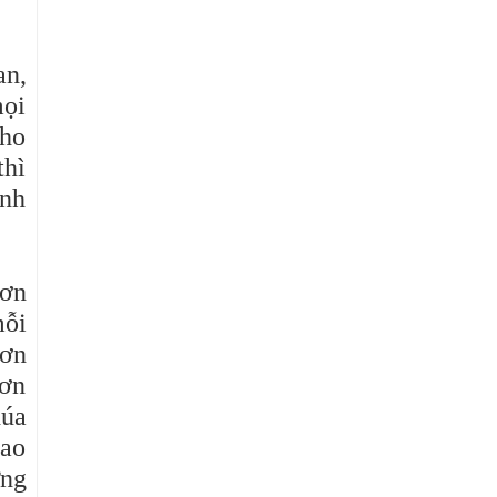
an,
mọi
cho
thì
ành
 ơn
mỗi
 ơn
 ơn
húa
 ao
ưng