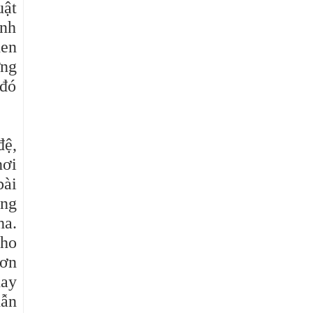
uật
ánh
hen
ững
 đó
đệ,
nơi
bài
ông
ha
.
cho
 ơn
hay
dẫn