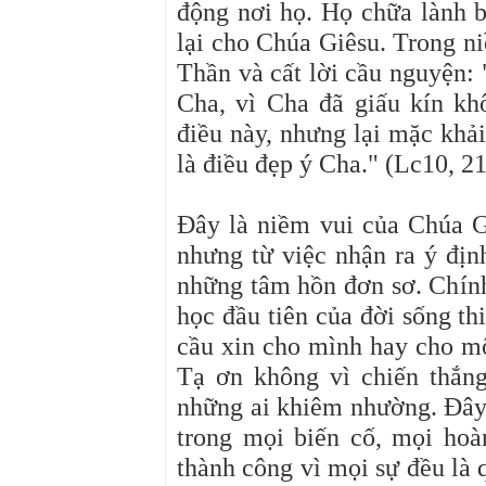
động nơi họ. Họ chữa lành b
lại cho Chúa Giêsu. Trong n
Thần và cất lời
cầu nguyện
:
Cha, vì Cha đã giấu kín kh
điều này, nhưng lại mặc khả
là điều đẹp ý Cha." (Lc10, 21
Đây là n
iềm vui của Chúa G
nhưng từ việc nhận ra ý đị
những tâm hồn đơn sơ. Chính
học đầu tiên của đời sống th
cầu xin cho mình hay cho mô
Tạ ơn không vì chiến thắn
những ai khiêm nhường. Đây
trong mọi biến cố, mọi hoà
thành công vì mọi sự đều là 