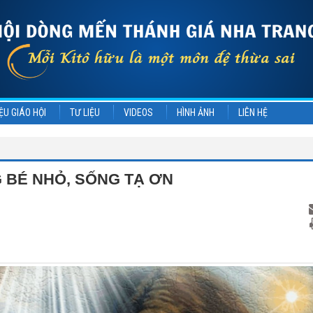
ỆU GIÁO HỘI
TƯ LIỆU
VIDEOS
HÌNH ẢNH
LIÊN HỆ
 BÉ NHỎ, SỐNG TẠ ƠN