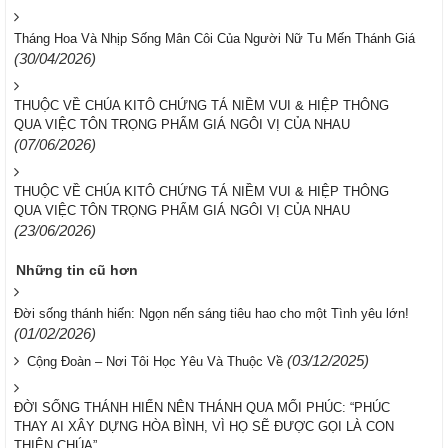
Tháng Hoa Và Nhịp Sống Mân Côi Của Người Nữ Tu Mến Thánh Giá
(30/04/2026)
THUỘC VỀ CHÚA KITÔ CHỨNG TÁ NIỀM VUI & HIỆP THÔNG
QUA VIỆC TÔN TRỌNG PHẨM GIÁ NGÔI VỊ CỦA NHAU
(07/06/2026)
THUỘC VỀ CHÚA KITÔ CHỨNG TÁ NIỀM VUI & HIỆP THÔNG
QUA VIỆC TÔN TRỌNG PHẨM GIÁ NGÔI VỊ CỦA NHAU
(23/06/2026)
Những tin cũ hơn
Đời sống thánh hiến: Ngọn nến sáng tiêu hao cho một Tình yêu lớn!
(01/02/2026)
(03/12/2025)
Cộng Đoàn – Nơi Tôi Học Yêu Và Thuộc Về
ĐỜI SỐNG THÁNH HIẾN NÊN THÁNH QUA MỐI PHÚC: “PHÚC
THAY AI XÂY DỰNG HÒA BÌNH, VÌ HỌ SẼ ĐƯỢC GỌI LÀ CON
THIÊN CHÚA”