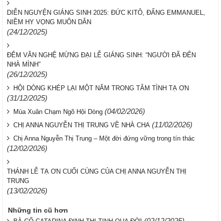
DIỄN NGUYỆN GIÁNG SINH 2025: ĐỨC KITÔ, ĐẤNG EMMANUEL,
NIỀM HY VỌNG MUÔN DÂN
(24/12/2025)
ĐÊM VĂN NGHỆ MỪNG ĐẠI LỄ GIÁNG SINH: “NGƯỜI ĐÃ ĐẾN
NHÀ MÌNH”
(26/12/2025)
HỘI DÒNG KHÉP LẠI MỘT NĂM TRONG TÂM TÌNH TẠ ƠN
(31/12/2025)
(04/02/2026)
Mùa Xuân Chạm Ngõ Hội Dòng
(11/02/2026)
CHỊ ANNA NGUYỄN THỊ TRUNG VỀ NHÀ CHA
Chị Anna Nguyễn Thị Trung – Một đời đứng vững trong tín thác
(12/02/2026)
THÁNH LỄ TẠ ƠN CUỐI CÙNG CỦA CHỊ ANNA NGUYỄN THỊ
TRUNG
(13/02/2026)
Những tin cũ hơn
(02/12/2025)