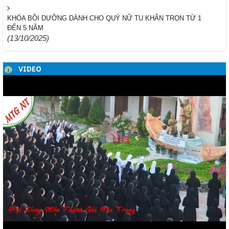
KHÓA BỒI DƯỠNG DÀNH CHO QUÝ NỮ TU KHẤN TRỌN TỪ 1
ĐẾN 5 NĂM
(13/10/2025)
VIDEO