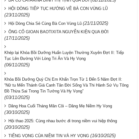
BÀ CỐ CATARINA ĐINH THỊ TỊNH QUA ĐỜI
HỘI DÒNG TIẾP TỤC HƯỚNG VỀ BÀ CON VÙNG LŨ
(23/11/2025)
(21/11/2025)
Hội Dòng Chia Sẻ Cùng Bà Con Vùng Lũ
ÔNG CỐ GIOAN BAOTIXITA NGUYỄN KIỆN QUA ĐỜI
(17/11/2025)
Khép lại Khóa Bồi Dưỡng Huấn Luyện Thường Xuyên Đợt II: Tiếp
Tục Lên Đường Với Lòng Tri Ân Và Hy Vọng
(06/11/2025)
Khóa Bồi Dưỡng Quý Chị Em Khấn Trọn Từ 1 Đến 5 Năm Đợt II:
“Nữ tu Mến Thánh Giá Canh Tân Đời Sống Và Thi Hành Sứ Vụ Tông
Đồ Thừa Sai Trong Tin Tưởng Và Hy Vọng”
(03/11/2025)
Dâng Hoa Cuối Tháng Mân Côi – Dâng Mẹ Niềm Hy Vọng
(30/10/2025)
Hội thao 2025: Cùng nhau bước đi trong niềm vui hiệp thông
(20/10/2025)
(16/10/2025)
TIẾNG VỌNG CỦA NIỀM TIN VÀ HY VỌNG